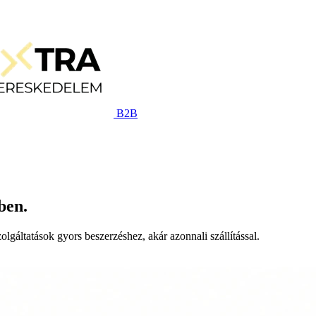
B2B
ben.
lgáltatások gyors beszerzéshez, akár azonnali szállítással.