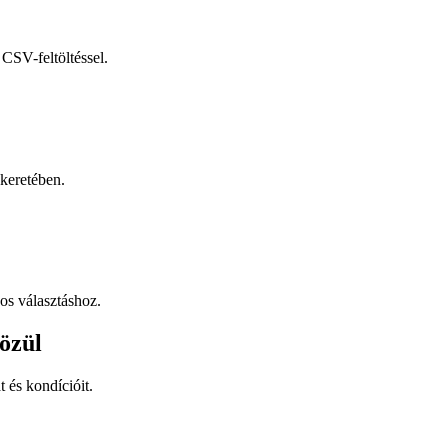
CSV-feltöltéssel.
keretében.
os választáshoz.
özül
t és kondícióit.