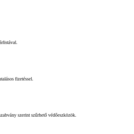
rlistával.
talásos fizetéssel.
 szabvány szerint szűrhető védőeszközök.