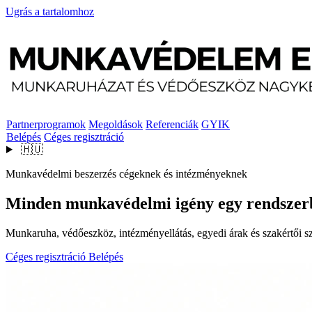
Ugrás a tartalomhoz
Partnerprogramok
Megoldások
Referenciák
GYIK
Belépés
Céges regisztráció
🇭🇺
Munkavédelmi beszerzés cégeknek és intézményeknek
Minden munkavédelmi igény egy rendszer
Munkaruha, védőeszköz, intézményellátás, egyedi árak és szakértői szo
Céges regisztráció
Belépés