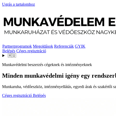
Ugrás a tartalomhoz
Partnerprogramok
Megoldások
Referenciák
GYIK
Belépés
Céges regisztráció
🇭🇺
Munkavédelmi beszerzés cégeknek és intézményeknek
Minden munkavédelmi igény egy rendszer
Munkaruha, védőeszköz, intézményellátás, egyedi árak és szakértői szo
Céges regisztráció
Belépés