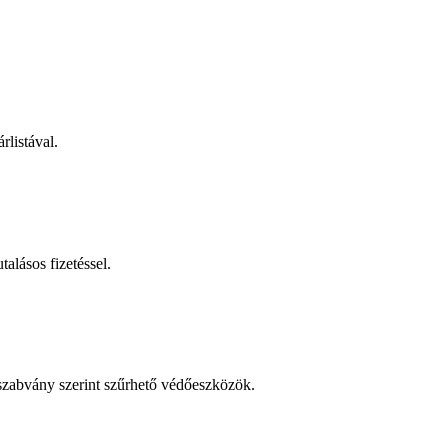
rlistával.
talásos fizetéssel.
 szabvány szerint szűrhető védőeszközök.