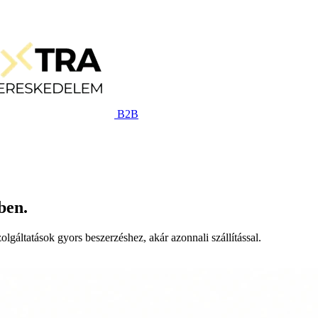
B2B
ben.
lgáltatások gyors beszerzéshez, akár azonnali szállítással.