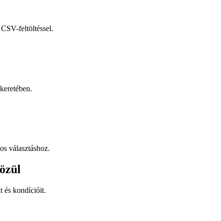
CSV-feltöltéssel.
keretében.
os választáshoz.
özül
t és kondícióit.