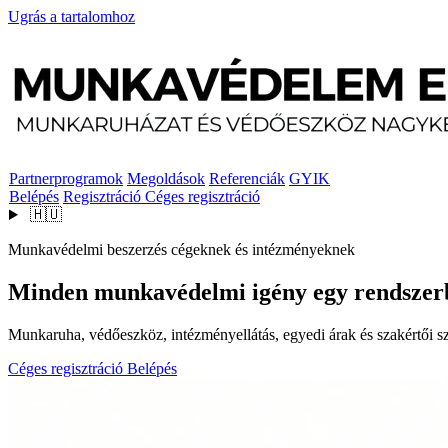
Ugrás a tartalomhoz
Partnerprogramok
Megoldások
Referenciák
GYIK
Belépés
Regisztráció
Céges regisztráció
🇭🇺
Munkavédelmi beszerzés cégeknek és intézményeknek
Minden munkavédelmi igény egy rendszer
Munkaruha, védőeszköz, intézményellátás, egyedi árak és szakértői szo
Céges regisztráció
Belépés