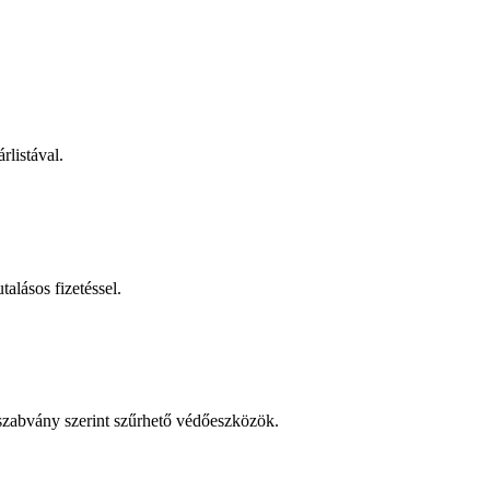
rlistával.
talásos fizetéssel.
 szabvány szerint szűrhető védőeszközök.