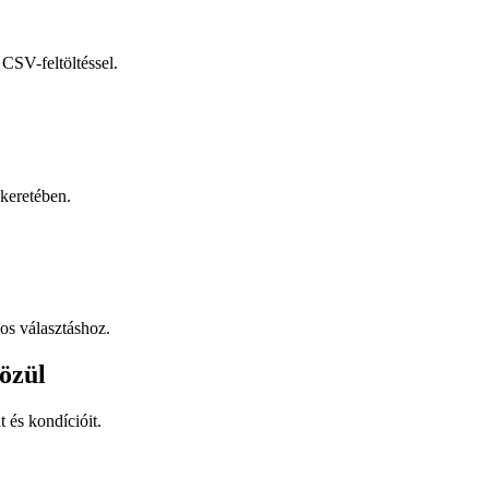
CSV-feltöltéssel.
keretében.
os választáshoz.
özül
t és kondícióit.