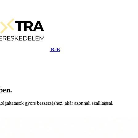
B2B
ben.
lgáltatások gyors beszerzéshez, akár azonnali szállítással.