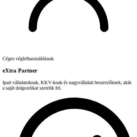
Céges végfelhasználóknak
e
X
tra Partner
Ipari vállalatoknak, KKV-knak és nagyvállalati beszerzőknek, akik
a saját dolgozóikat szerelik fel.