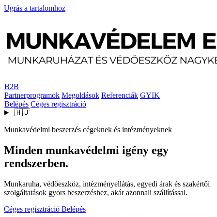
Ugrás a tartalomhoz
B2B
Partnerprogramok
Megoldások
Referenciák
GYIK
Belépés
Céges regisztráció
🇭🇺
Munkavédelmi beszerzés cégeknek és intézményeknek
Minden munkavédelmi igény egy
rendszerben.
Munkaruha, védőeszköz, intézményellátás, egyedi árak és szakértői
szolgáltatások gyors beszerzéshez, akár azonnali szállítással.
Céges regisztráció
Belépés