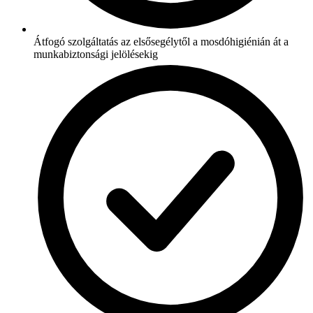
Átfogó szolgáltatás az elsősegélytől a mosdóhigiénián át a
munkabiztonsági jelölésekig