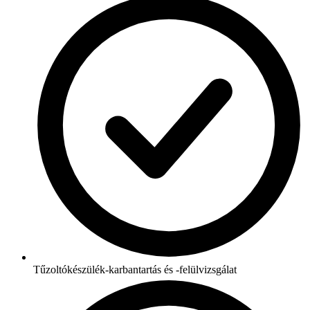
Tűzoltókészülék-karbantartás és -felülvizsgálat