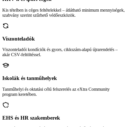
Kis tételben is céges feltételekkel – átlátható minimum mennyiségek,
szabvány szerint szűrhető védőeszközök.
Viszonteladók
Viszonteladói kondíciók és gyors, cikkszám-alapú újrarendelés –
akár CSV-feltöltéssel.
Iskolák és tanműhelyek
Tanműhelyi és oktatási célú felszerelés az eXtra Community
program keretében.
EHS és HR szakemberek