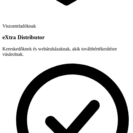
Viszonteladóknak
e
X
tra Distributor
Kereskedőknek és webáruházaknak, akik továbbértékesítésre
vásárolnak.