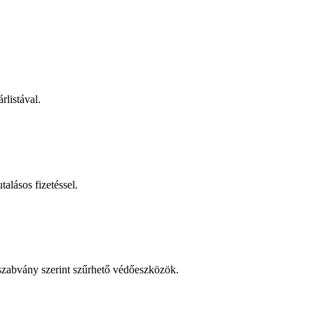
rlistával.
talásos fizetéssel.
 szabvány szerint szűrhető védőeszközök.