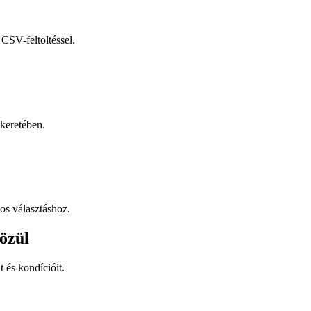
CSV-feltöltéssel.
keretében.
os választáshoz.
özül
t és kondícióit.