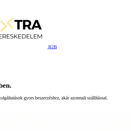
B2B
ben.
lgáltatások gyors beszerzéshez, akár azonnali szállítással.