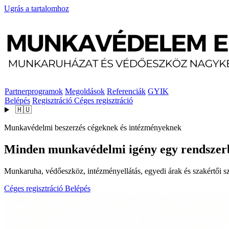
Ugrás a tartalomhoz
Partnerprogramok
Megoldások
Referenciák
GYIK
Belépés
Regisztráció
Céges regisztráció
🇭🇺
Munkavédelmi beszerzés cégeknek és intézményeknek
Minden munkavédelmi igény egy rendszer
Munkaruha, védőeszköz, intézményellátás, egyedi árak és szakértői szo
Céges regisztráció
Belépés