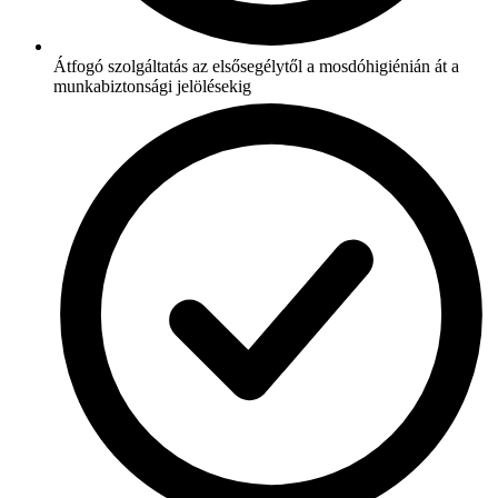
Átfogó szolgáltatás az elsősegélytől a mosdóhigiénián át a
munkabiztonsági jelölésekig