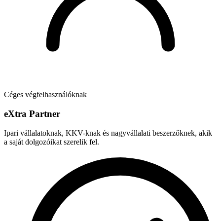
Céges végfelhasználóknak
e
X
tra Partner
Ipari vállalatoknak, KKV-knak és nagyvállalati beszerzőknek, akik
a saját dolgozóikat szerelik fel.