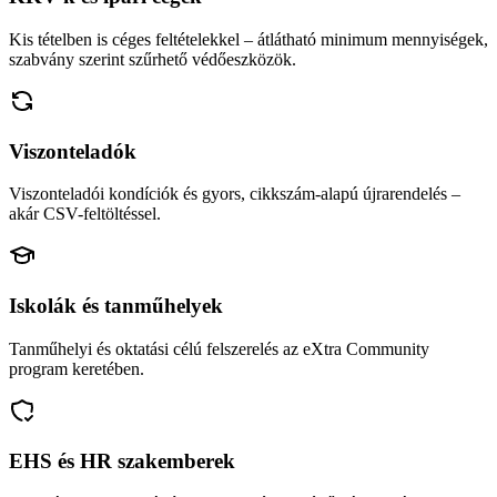
Kis tételben is céges feltételekkel – átlátható minimum mennyiségek,
szabvány szerint szűrhető védőeszközök.
Viszonteladók
Viszonteladói kondíciók és gyors, cikkszám-alapú újrarendelés –
akár CSV-feltöltéssel.
Iskolák és tanműhelyek
Tanműhelyi és oktatási célú felszerelés az eXtra Community
program keretében.
EHS és HR szakemberek