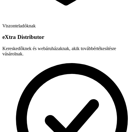
Viszonteladóknak
e
X
tra Distributor
Kereskedőknek és webáruházaknak, akik továbbértékesítésre
vásárolnak.