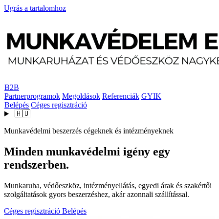
Ugrás a tartalomhoz
B2B
Partnerprogramok
Megoldások
Referenciák
GYIK
Belépés
Céges regisztráció
🇭🇺
Munkavédelmi beszerzés cégeknek és intézményeknek
Minden munkavédelmi igény egy
rendszerben.
Munkaruha, védőeszköz, intézményellátás, egyedi árak és szakértői
szolgáltatások gyors beszerzéshez, akár azonnali szállítással.
Céges regisztráció
Belépés