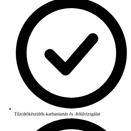
Tűzoltókészülék-karbantartás és -felülvizsgálat