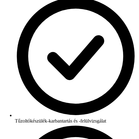
Tűzoltókészülék-karbantartás és -felülvizsgálat