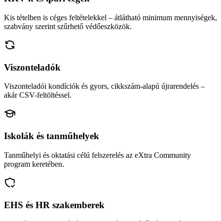
Kis tételben is céges feltételekkel – átlátható minimum mennyiségek,
szabvány szerint szűrhető védőeszközök.
Viszonteladók
Viszonteladói kondíciók és gyors, cikkszám-alapú újrarendelés –
akár CSV-feltöltéssel.
Iskolák és tanműhelyek
Tanműhelyi és oktatási célú felszerelés az eXtra Community
program keretében.
EHS és HR szakemberek