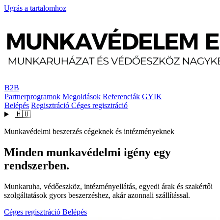
Ugrás a tartalomhoz
B2B
Partnerprogramok
Megoldások
Referenciák
GYIK
Belépés
Regisztráció
Céges regisztráció
🇭🇺
Munkavédelmi beszerzés cégeknek és intézményeknek
Minden munkavédelmi igény egy
rendszerben.
Munkaruha, védőeszköz, intézményellátás, egyedi árak és szakértői
szolgáltatások gyors beszerzéshez, akár azonnali szállítással.
Céges regisztráció
Belépés