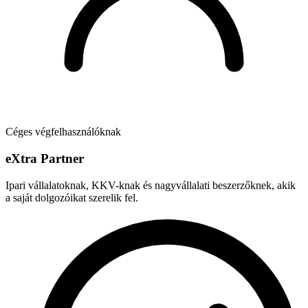
Céges végfelhasználóknak
e
X
tra Partner
Ipari vállalatoknak, KKV-knak és nagyvállalati beszerzőknek, akik
a saját dolgozóikat szerelik fel.