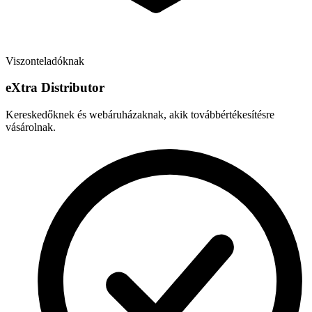
Viszonteladóknak
e
X
tra Distributor
Kereskedőknek és webáruházaknak, akik továbbértékesítésre
vásárolnak.