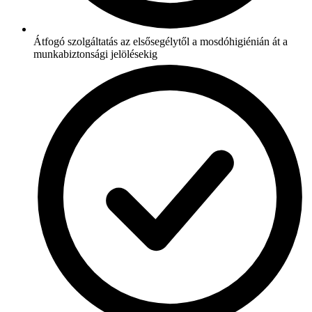
Átfogó szolgáltatás az elsősegélytől a mosdóhigiénián át a
munkabiztonsági jelölésekig