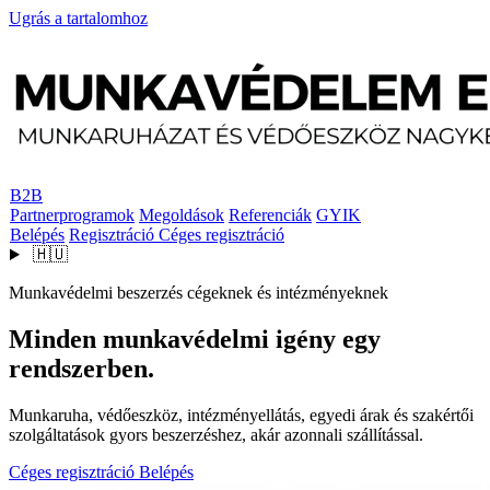
Ugrás a tartalomhoz
B2B
Partnerprogramok
Megoldások
Referenciák
GYIK
Belépés
Regisztráció
Céges regisztráció
🇭🇺
Munkavédelmi beszerzés cégeknek és intézményeknek
Minden munkavédelmi igény egy
rendszerben.
Munkaruha, védőeszköz, intézményellátás, egyedi árak és szakértői
szolgáltatások gyors beszerzéshez, akár azonnali szállítással.
Céges regisztráció
Belépés