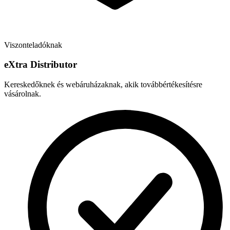
Viszonteladóknak
e
X
tra Distributor
Kereskedőknek és webáruházaknak, akik továbbértékesítésre
vásárolnak.