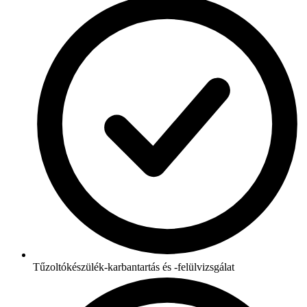
Tűzoltókészülék-karbantartás és -felülvizsgálat