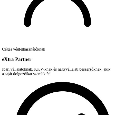
Céges végfelhasználóknak
e
X
tra Partner
Ipari vállalatoknak, KKV-knak és nagyvállalati beszerzőknek, akik
a saját dolgozóikat szerelik fel.