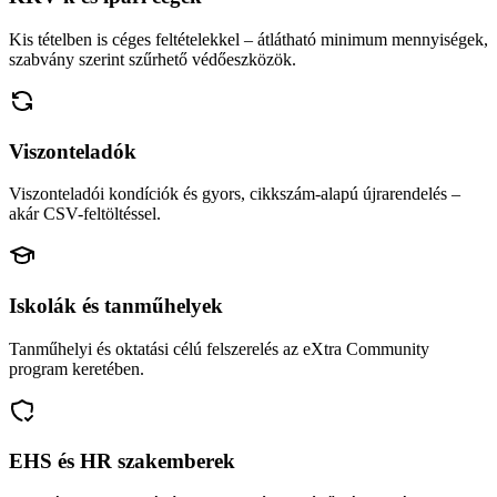
Kis tételben is céges feltételekkel – átlátható minimum mennyiségek,
szabvány szerint szűrhető védőeszközök.
Viszonteladók
Viszonteladói kondíciók és gyors, cikkszám-alapú újrarendelés –
akár CSV-feltöltéssel.
Iskolák és tanműhelyek
Tanműhelyi és oktatási célú felszerelés az eXtra Community
program keretében.
EHS és HR szakemberek