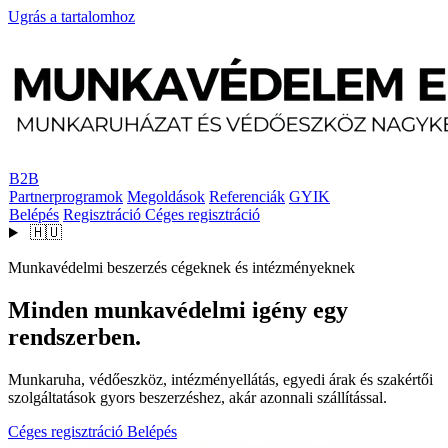
Ugrás a tartalomhoz
B2B
Partnerprogramok
Megoldások
Referenciák
GYIK
Belépés
Regisztráció
Céges regisztráció
🇭🇺
Munkavédelmi beszerzés cégeknek és intézményeknek
Minden munkavédelmi igény egy
rendszerben.
Munkaruha, védőeszköz, intézményellátás, egyedi árak és szakértői
szolgáltatások gyors beszerzéshez, akár azonnali szállítással.
Céges regisztráció
Belépés