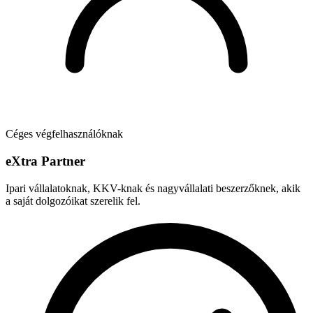
Céges végfelhasználóknak
e
X
tra Partner
Ipari vállalatoknak, KKV-knak és nagyvállalati beszerzőknek, akik
a saját dolgozóikat szerelik fel.