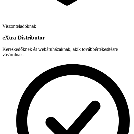
Viszonteladóknak
e
X
tra Distributor
Kereskedőknek és webáruházaknak, akik továbbértékesítésre
vásárolnak.