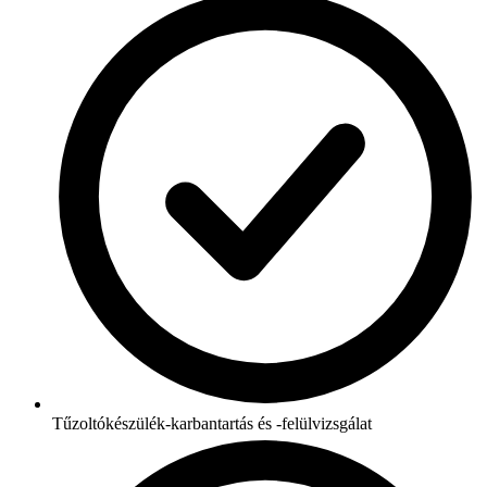
Tűzoltókészülék-karbantartás és -felülvizsgálat