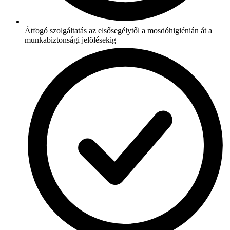
Átfogó szolgáltatás az elsősegélytől a mosdóhigiénián át a
munkabiztonsági jelölésekig