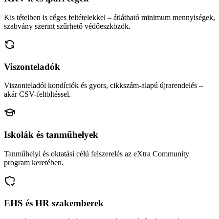
Kis tételben is céges feltételekkel – átlátható minimum mennyiségek,
szabvány szerint szűrhető védőeszközök.
Viszonteladók
Viszonteladói kondíciók és gyors, cikkszám-alapú újrarendelés –
akár CSV-feltöltéssel.
Iskolák és tanműhelyek
Tanműhelyi és oktatási célú felszerelés az eXtra Community
program keretében.
EHS és HR szakemberek