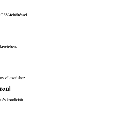
CSV-feltöltéssel.
keretében.
os választáshoz.
özül
t és kondícióit.