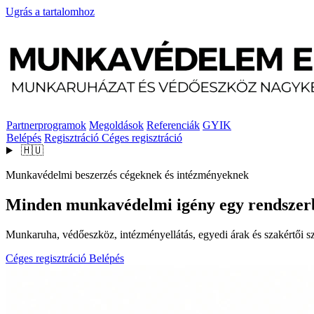
Ugrás a tartalomhoz
Partnerprogramok
Megoldások
Referenciák
GYIK
Belépés
Regisztráció
Céges regisztráció
🇭🇺
Munkavédelmi beszerzés cégeknek és intézményeknek
Minden munkavédelmi igény egy rendszer
Munkaruha, védőeszköz, intézményellátás, egyedi árak és szakértői szo
Céges regisztráció
Belépés