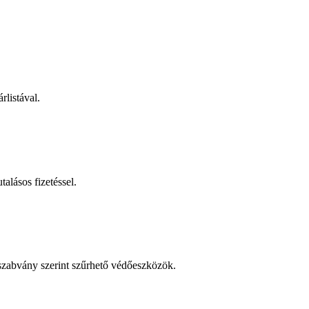
rlistával.
talásos fizetéssel.
 szabvány szerint szűrhető védőeszközök.