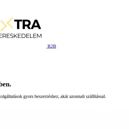
B2B
ben.
lgáltatások gyors beszerzéshez, akár azonnali szállítással.