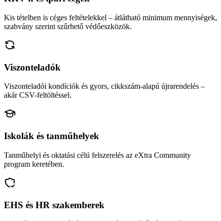
Kis tételben is céges feltételekkel – átlátható minimum mennyiségek,
szabvány szerint szűrhető védőeszközök.
Viszonteladók
Viszonteladói kondíciók és gyors, cikkszám-alapú újrarendelés –
akár CSV-feltöltéssel.
Iskolák és tanműhelyek
Tanműhelyi és oktatási célú felszerelés az eXtra Community
program keretében.
EHS és HR szakemberek