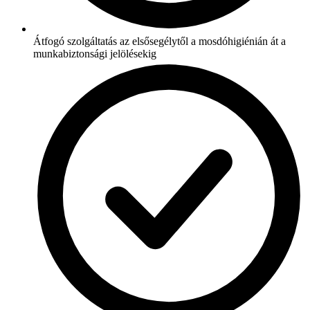
Átfogó szolgáltatás az elsősegélytől a mosdóhigiénián át a
munkabiztonsági jelölésekig