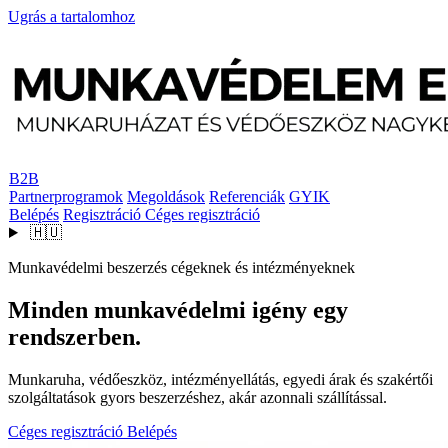
Ugrás a tartalomhoz
B2B
Partnerprogramok
Megoldások
Referenciák
GYIK
Belépés
Regisztráció
Céges regisztráció
🇭🇺
Munkavédelmi beszerzés cégeknek és intézményeknek
Minden munkavédelmi igény egy
rendszerben.
Munkaruha, védőeszköz, intézményellátás, egyedi árak és szakértői
szolgáltatások gyors beszerzéshez, akár azonnali szállítással.
Céges regisztráció
Belépés