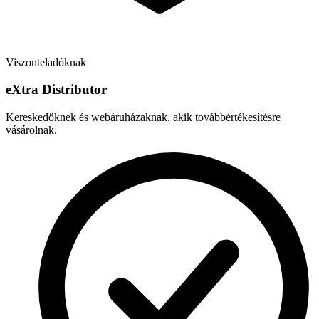
Viszonteladóknak
e
X
tra Distributor
Kereskedőknek és webáruházaknak, akik továbbértékesítésre
vásárolnak.