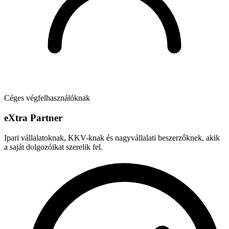
Céges végfelhasználóknak
e
X
tra Partner
Ipari vállalatoknak, KKV-knak és nagyvállalati beszerzőknek, akik
a saját dolgozóikat szerelik fel.