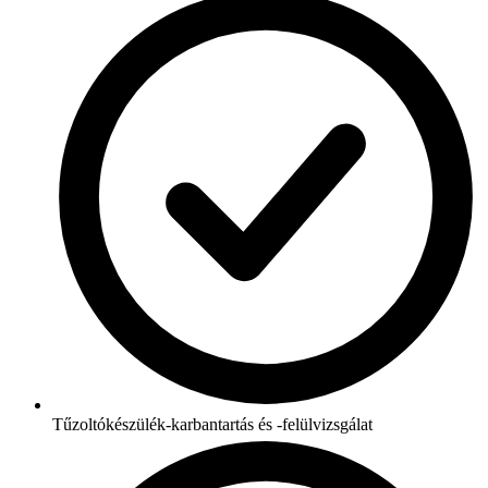
Tűzoltókészülék-karbantartás és -felülvizsgálat