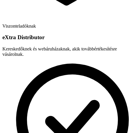
Viszonteladóknak
e
X
tra Distributor
Kereskedőknek és webáruházaknak, akik továbbértékesítésre
vásárolnak.