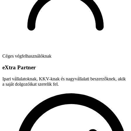
Céges végfelhasználóknak
e
X
tra Partner
Ipari vállalatoknak, KKV-knak és nagyvállalati beszerzőknek, akik
a saját dolgozóikat szerelik fel.