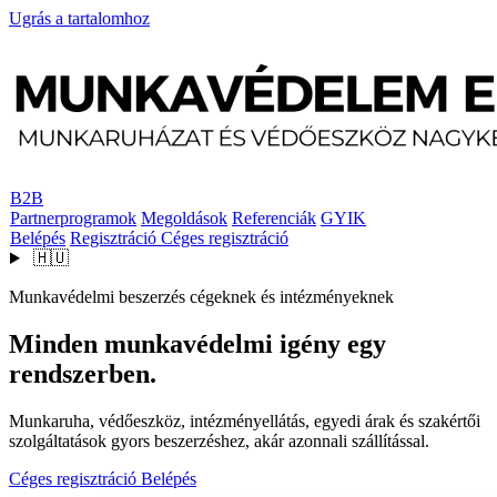
Ugrás a tartalomhoz
B2B
Partnerprogramok
Megoldások
Referenciák
GYIK
Belépés
Regisztráció
Céges regisztráció
🇭🇺
Munkavédelmi beszerzés cégeknek és intézményeknek
Minden munkavédelmi igény egy
rendszerben.
Munkaruha, védőeszköz, intézményellátás, egyedi árak és szakértői
szolgáltatások gyors beszerzéshez, akár azonnali szállítással.
Céges regisztráció
Belépés