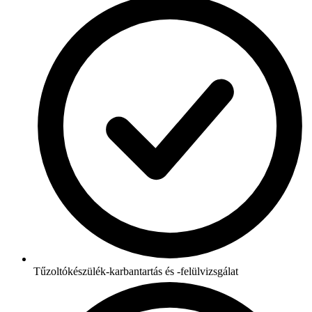
Tűzoltókészülék-karbantartás és -felülvizsgálat