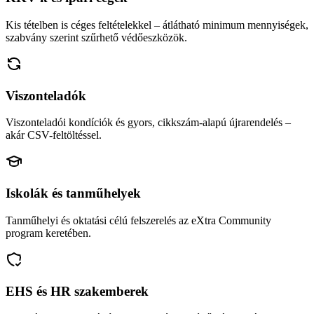
Kis tételben is céges feltételekkel – átlátható minimum mennyiségek,
szabvány szerint szűrhető védőeszközök.
Viszonteladók
Viszonteladói kondíciók és gyors, cikkszám-alapú újrarendelés –
akár CSV-feltöltéssel.
Iskolák és tanműhelyek
Tanműhelyi és oktatási célú felszerelés az eXtra Community
program keretében.
EHS és HR szakemberek