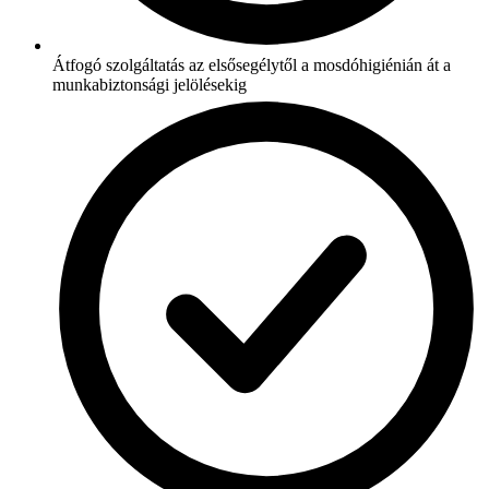
Átfogó szolgáltatás az elsősegélytől a mosdóhigiénián át a
munkabiztonsági jelölésekig