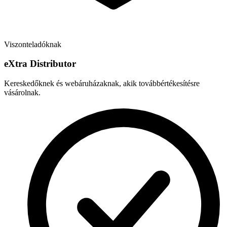
Viszonteladóknak
e
X
tra Distributor
Kereskedőknek és webáruházaknak, akik továbbértékesítésre
vásárolnak.