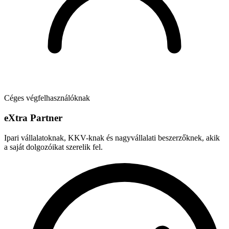
Céges végfelhasználóknak
e
X
tra Partner
Ipari vállalatoknak, KKV-knak és nagyvállalati beszerzőknek, akik
a saját dolgozóikat szerelik fel.