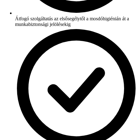
Átfogó szolgáltatás az elsősegélytől a mosdóhigiénián át a
munkabiztonsági jelölésekig