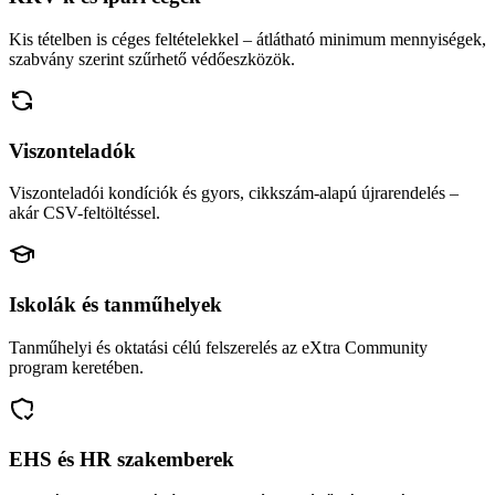
Kis tételben is céges feltételekkel – átlátható minimum mennyiségek,
szabvány szerint szűrhető védőeszközök.
Viszonteladók
Viszonteladói kondíciók és gyors, cikkszám-alapú újrarendelés –
akár CSV-feltöltéssel.
Iskolák és tanműhelyek
Tanműhelyi és oktatási célú felszerelés az eXtra Community
program keretében.
EHS és HR szakemberek