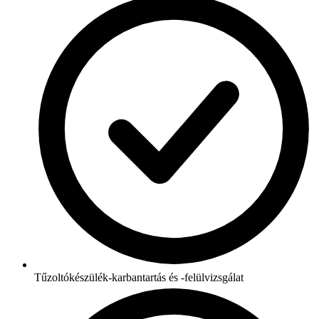
Tűzoltókészülék-karbantartás és -felülvizsgálat