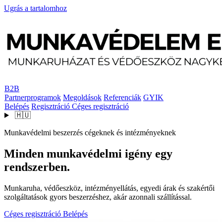
Ugrás a tartalomhoz
B2B
Partnerprogramok
Megoldások
Referenciák
GYIK
Belépés
Regisztráció
Céges regisztráció
🇭🇺
Munkavédelmi beszerzés cégeknek és intézményeknek
Minden munkavédelmi igény egy
rendszerben.
Munkaruha, védőeszköz, intézményellátás, egyedi árak és szakértői
szolgáltatások gyors beszerzéshez, akár azonnali szállítással.
Céges regisztráció
Belépés