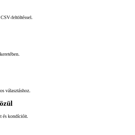
CSV-feltöltéssel.
keretében.
os választáshoz.
özül
t és kondícióit.