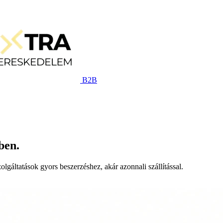
B2B
ben.
lgáltatások gyors beszerzéshez, akár azonnali szállítással.