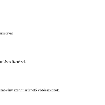
rlistával.
talásos fizetéssel.
 szabvány szerint szűrhető védőeszközök.