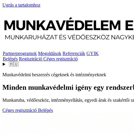
Ugrás a tartalomhoz
Partnerprogramok
Megoldások
Referenciák
GYIK
Belépés
Regisztráció
Céges regisztráció
🇭🇺
Munkavédelmi beszerzés cégeknek és intézményeknek
Minden munkavédelmi igény egy rendszer
Munkaruha, védőeszköz, intézményellátás, egyedi árak és szakértői szo
Céges regisztráció
Belépés