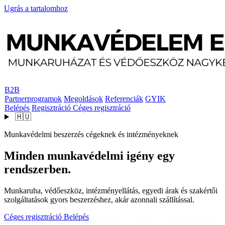
Ugrás a tartalomhoz
B2B
Partnerprogramok
Megoldások
Referenciák
GYIK
Belépés
Regisztráció
Céges regisztráció
🇭🇺
Munkavédelmi beszerzés cégeknek és intézményeknek
Minden munkavédelmi igény egy
rendszerben.
Munkaruha, védőeszköz, intézményellátás, egyedi árak és szakértői
szolgáltatások gyors beszerzéshez, akár azonnali szállítással.
Céges regisztráció
Belépés