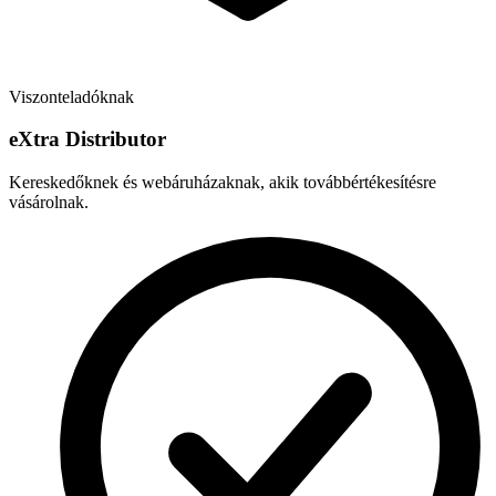
Viszonteladóknak
e
X
tra Distributor
Kereskedőknek és webáruházaknak, akik továbbértékesítésre
vásárolnak.