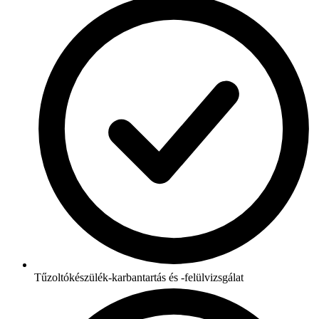
Tűzoltókészülék-karbantartás és -felülvizsgálat