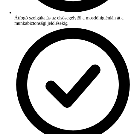
Átfogó szolgáltatás az elsősegélytől a mosdóhigiénián át a
munkabiztonsági jelölésekig