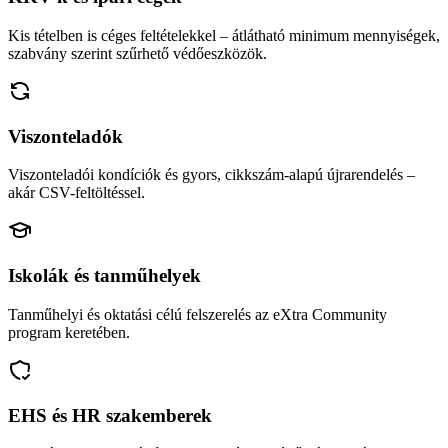
Kis tételben is céges feltételekkel – átlátható minimum mennyiségek,
szabvány szerint szűrhető védőeszközök.
Viszonteladók
Viszonteladói kondíciók és gyors, cikkszám-alapú újrarendelés –
akár CSV-feltöltéssel.
Iskolák és tanműhelyek
Tanműhelyi és oktatási célú felszerelés az eXtra Community
program keretében.
EHS és HR szakemberek