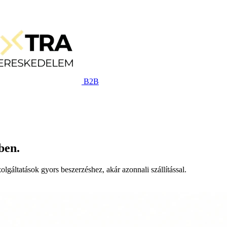
B2B
ben.
lgáltatások gyors beszerzéshez, akár azonnali szállítással.