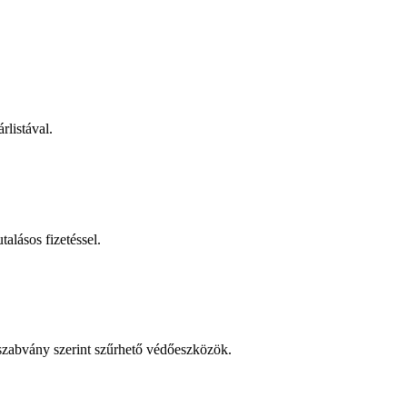
rlistával.
talásos fizetéssel.
 szabvány szerint szűrhető védőeszközök.