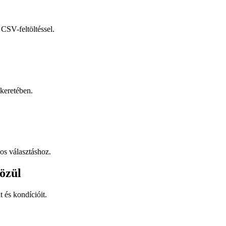
CSV-feltöltéssel.
keretében.
os választáshoz.
özül
t és kondícióit.