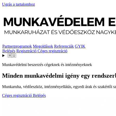
Ugrás a tartalomhoz
Partnerprogramok
Megoldások
Referenciák
GYIK
Belépés
Regisztráció
Céges regisztráció
🇭🇺
Munkavédelmi beszerzés cégeknek és intézményeknek
Minden munkavédelmi igény egy rendszer
Munkaruha, védőeszköz, intézményellátás, egyedi árak és szakértői szo
Céges regisztráció
Belépés