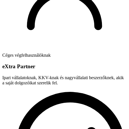
Céges végfelhasználóknak
e
X
tra Partner
Ipari vállalatoknak, KKV-knak és nagyvállalati beszerzőknek, akik
a saját dolgozóikat szerelik fel.