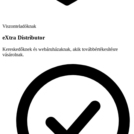
Viszonteladóknak
e
X
tra Distributor
Kereskedőknek és webáruházaknak, akik továbbértékesítésre
vásárolnak.