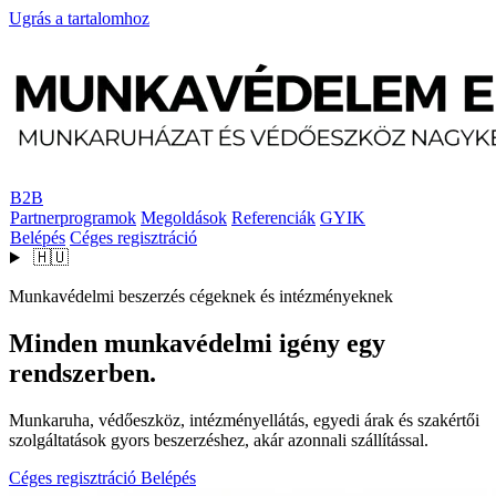
Ugrás a tartalomhoz
B2B
Partnerprogramok
Megoldások
Referenciák
GYIK
Belépés
Céges regisztráció
🇭🇺
Munkavédelmi beszerzés cégeknek és intézményeknek
Minden munkavédelmi igény egy
rendszerben.
Munkaruha, védőeszköz, intézményellátás, egyedi árak és szakértői
szolgáltatások gyors beszerzéshez, akár azonnali szállítással.
Céges regisztráció
Belépés