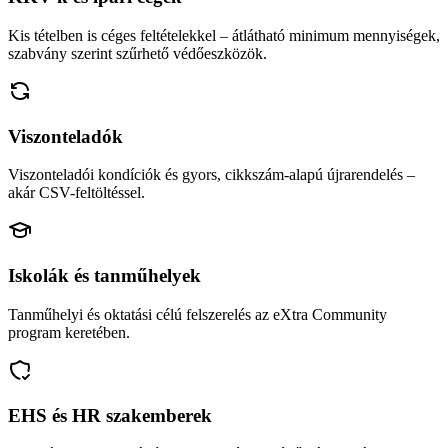
Kis tételben is céges feltételekkel – átlátható minimum mennyiségek,
szabvány szerint szűrhető védőeszközök.
Viszonteladók
Viszonteladói kondíciók és gyors, cikkszám-alapú újrarendelés –
akár CSV-feltöltéssel.
Iskolák és tanműhelyek
Tanműhelyi és oktatási célú felszerelés az eXtra Community
program keretében.
EHS és HR szakemberek