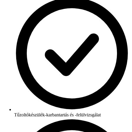
Tűzoltókészülék-karbantartás és -felülvizsgálat