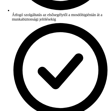
Átfogó szolgáltatás az elsősegélytől a mosdóhigiénián át a
munkabiztonsági jelölésekig