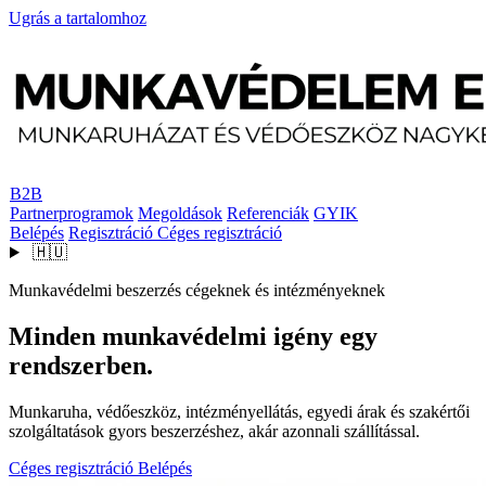
Ugrás a tartalomhoz
B2B
Partnerprogramok
Megoldások
Referenciák
GYIK
Belépés
Regisztráció
Céges regisztráció
🇭🇺
Munkavédelmi beszerzés cégeknek és intézményeknek
Minden munkavédelmi igény egy
rendszerben.
Munkaruha, védőeszköz, intézményellátás, egyedi árak és szakértői
szolgáltatások gyors beszerzéshez, akár azonnali szállítással.
Céges regisztráció
Belépés