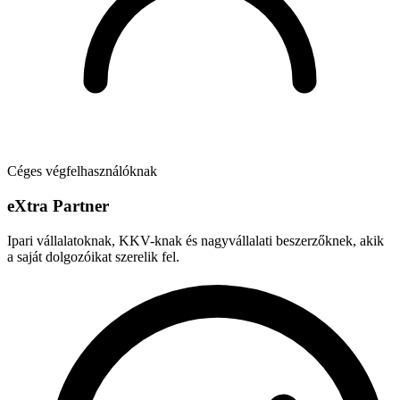
Céges végfelhasználóknak
e
X
tra Partner
Ipari vállalatoknak, KKV-knak és nagyvállalati beszerzőknek, akik
a saját dolgozóikat szerelik fel.