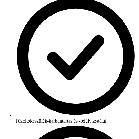
Tűzoltókészülék-karbantartás és -felülvizsgálat