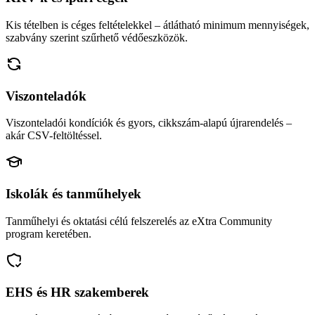
Kis tételben is céges feltételekkel – átlátható minimum mennyiségek,
szabvány szerint szűrhető védőeszközök.
Viszonteladók
Viszonteladói kondíciók és gyors, cikkszám-alapú újrarendelés –
akár CSV-feltöltéssel.
Iskolák és tanműhelyek
Tanműhelyi és oktatási célú felszerelés az eXtra Community
program keretében.
EHS és HR szakemberek