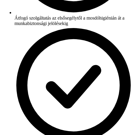
Átfogó szolgáltatás az elsősegélytől a mosdóhigiénián át a
munkabiztonsági jelölésekig