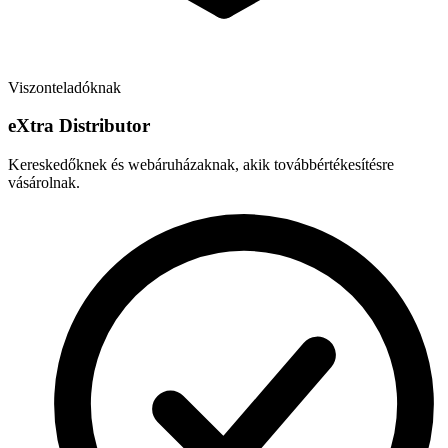
Viszonteladóknak
e
X
tra Distributor
Kereskedőknek és webáruházaknak, akik továbbértékesítésre
vásárolnak.