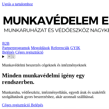
Ugrás a tartalomhoz
B2B
Partnerprogramok
Megoldások
Referenciák
GYIK
Belépés
Céges regisztráció
🇭🇺
Munkavédelmi beszerzés cégeknek és intézményeknek
Minden munkavédelmi igény egy
rendszerben.
Munkaruha, védőeszköz, intézményellátás, egyedi árak és szakértői
szolgáltatások gyors beszerzéshez, akár azonnali szállítással.
Céges regisztráció
Belépés