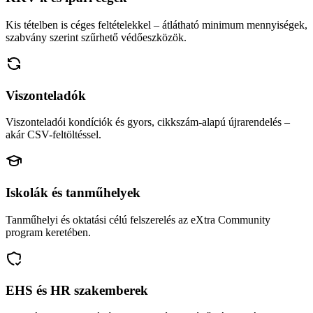
Kis tételben is céges feltételekkel – átlátható minimum mennyiségek,
szabvány szerint szűrhető védőeszközök.
Viszonteladók
Viszonteladói kondíciók és gyors, cikkszám-alapú újrarendelés –
akár CSV-feltöltéssel.
Iskolák és tanműhelyek
Tanműhelyi és oktatási célú felszerelés az eXtra Community
program keretében.
EHS és HR szakemberek