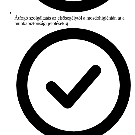
Átfogó szolgáltatás az elsősegélytől a mosdóhigiénián át a
munkabiztonsági jelölésekig