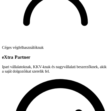
Céges végfelhasználóknak
e
X
tra Partner
Ipari vállalatoknak, KKV-knak és nagyvállalati beszerzőknek, akik
a saját dolgozóikat szerelik fel.