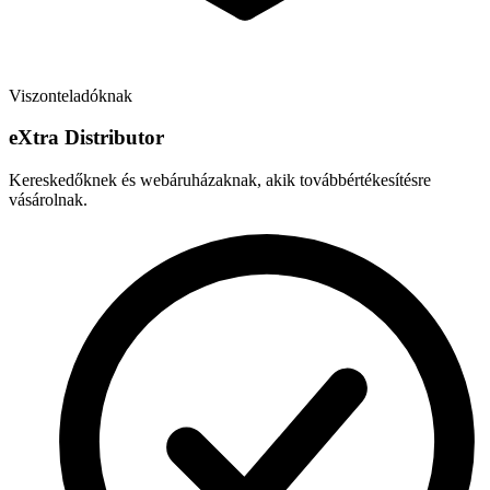
Viszonteladóknak
e
X
tra Distributor
Kereskedőknek és webáruházaknak, akik továbbértékesítésre
vásárolnak.