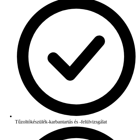
Tűzoltókészülék-karbantartás és -felülvizsgálat