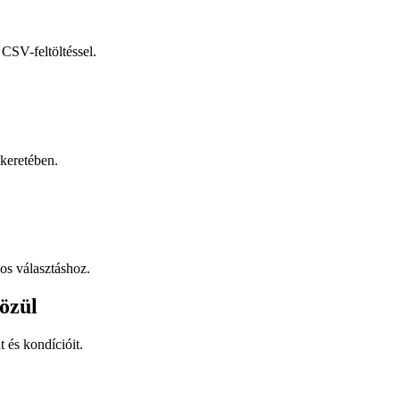
CSV-feltöltéssel.
keretében.
os választáshoz.
özül
t és kondícióit.