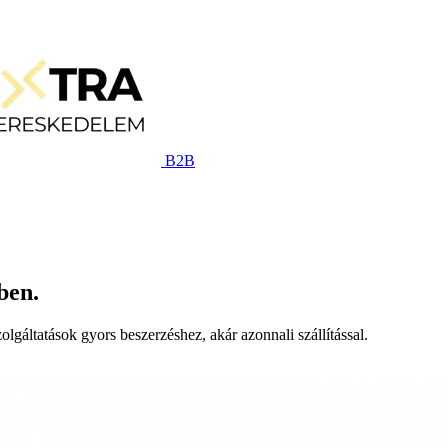
B2B
ben.
lgáltatások gyors beszerzéshez, akár azonnali szállítással.