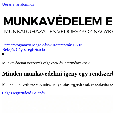
Ugrás a tartalomhoz
Partnerprogramok
Megoldások
Referenciák
GYIK
Belépés
Céges regisztráció
🇭🇺
Munkavédelmi beszerzés cégeknek és intézményeknek
Minden munkavédelmi igény egy rendszer
Munkaruha, védőeszköz, intézményellátás, egyedi árak és szakértői szo
Céges regisztráció
Belépés