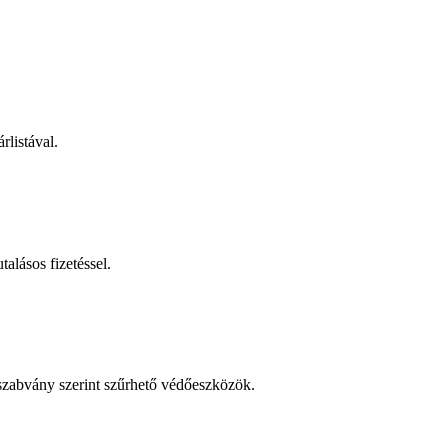
rlistával.
talásos fizetéssel.
 szabvány szerint szűrhető védőeszközök.