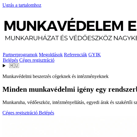
Ugrás a tartalomhoz
Partnerprogramok
Megoldások
Referenciák
GYIK
Belépés
Céges regisztráció
🇭🇺
Munkavédelmi beszerzés cégeknek és intézményeknek
Minden munkavédelmi igény egy rendszer
Munkaruha, védőeszköz, intézményellátás, egyedi árak és szakértői szo
Céges regisztráció
Belépés