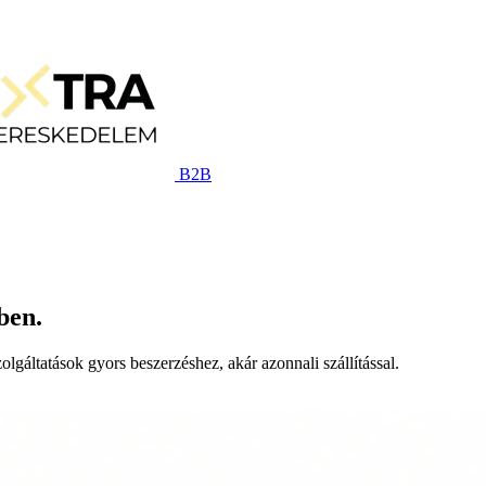
B2B
ben.
lgáltatások gyors beszerzéshez, akár azonnali szállítással.