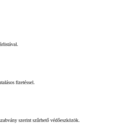
rlistával.
talásos fizetéssel.
 szabvány szerint szűrhető védőeszközök.