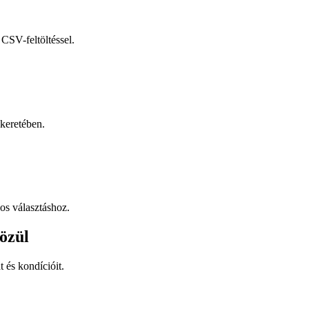
CSV-feltöltéssel.
keretében.
os választáshoz.
özül
t és kondícióit.