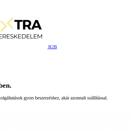
B2B
ben.
lgáltatások gyors beszerzéshez, akár azonnali szállítással.