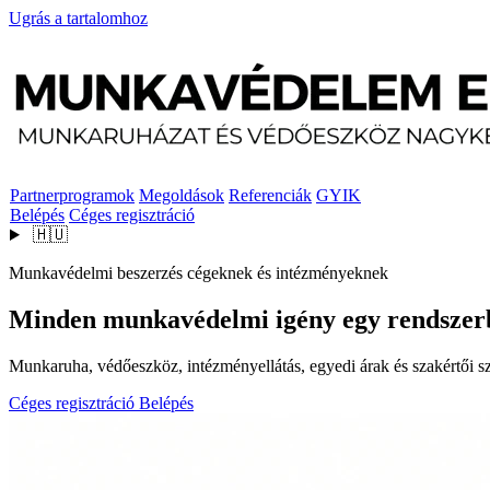
Ugrás a tartalomhoz
Partnerprogramok
Megoldások
Referenciák
GYIK
Belépés
Céges regisztráció
🇭🇺
Munkavédelmi beszerzés cégeknek és intézményeknek
Minden munkavédelmi igény egy rendszer
Munkaruha, védőeszköz, intézményellátás, egyedi árak és szakértői szo
Céges regisztráció
Belépés