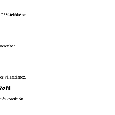
CSV-feltöltéssel.
keretében.
os választáshoz.
özül
t és kondícióit.