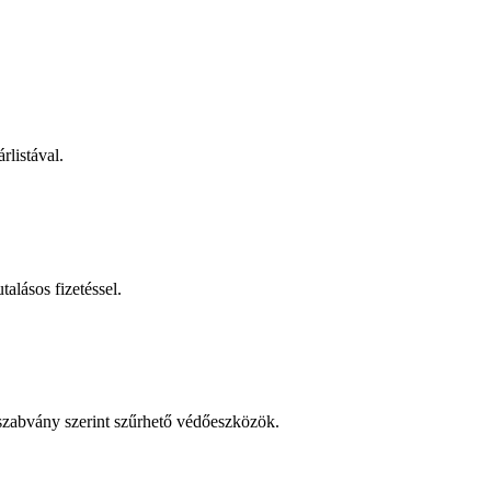
rlistával.
talásos fizetéssel.
 szabvány szerint szűrhető védőeszközök.