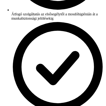
Átfogó szolgáltatás az elsősegélytől a mosdóhigiénián át a
munkabiztonsági jelölésekig