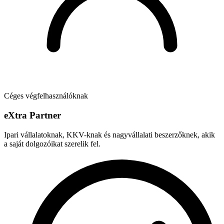
Céges végfelhasználóknak
e
X
tra Partner
Ipari vállalatoknak, KKV-knak és nagyvállalati beszerzőknek, akik
a saját dolgozóikat szerelik fel.