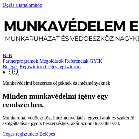
Ugrás a tartalomhoz
B2B
Partnerprogramok
Megoldások
Referenciák
GYIK
Belépés
Regisztráció
Céges regisztráció
🇭🇺
Munkavédelmi beszerzés cégeknek és intézményeknek
Minden munkavédelmi igény egy
rendszerben.
Munkaruha, védőeszköz, intézményellátás, egyedi árak és szakértői
szolgáltatások gyors beszerzéshez, akár azonnali szállítással.
Céges regisztráció
Belépés