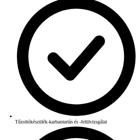
Tűzoltókészülék-karbantartás és -felülvizsgálat