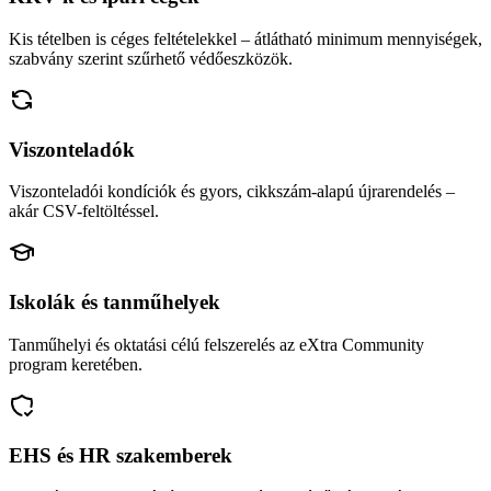
Kis tételben is céges feltételekkel – átlátható minimum mennyiségek,
szabvány szerint szűrhető védőeszközök.
Viszonteladók
Viszonteladói kondíciók és gyors, cikkszám-alapú újrarendelés –
akár CSV-feltöltéssel.
Iskolák és tanműhelyek
Tanműhelyi és oktatási célú felszerelés az eXtra Community
program keretében.
EHS és HR szakemberek