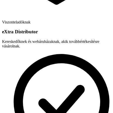
Viszonteladóknak
e
X
tra Distributor
Kereskedőknek és webáruházaknak, akik továbbértékesítésre
vásárolnak.