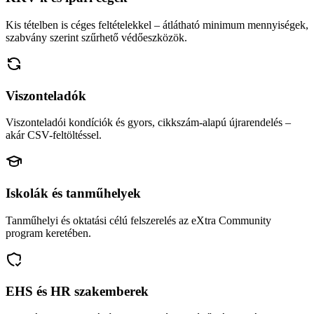
Kis tételben is céges feltételekkel – átlátható minimum mennyiségek,
szabvány szerint szűrhető védőeszközök.
Viszonteladók
Viszonteladói kondíciók és gyors, cikkszám-alapú újrarendelés –
akár CSV-feltöltéssel.
Iskolák és tanműhelyek
Tanműhelyi és oktatási célú felszerelés az eXtra Community
program keretében.
EHS és HR szakemberek