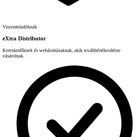
Viszonteladóknak
e
X
tra Distributor
Kereskedőknek és webáruházaknak, akik továbbértékesítésre
vásárolnak.