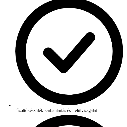
Tűzoltókészülék-karbantartás és -felülvizsgálat