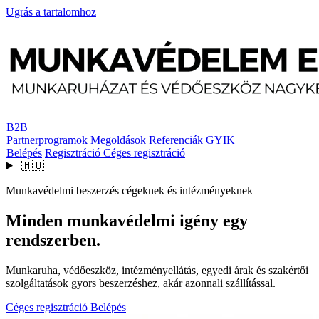
Ugrás a tartalomhoz
B2B
Partnerprogramok
Megoldások
Referenciák
GYIK
Belépés
Regisztráció
Céges regisztráció
🇭🇺
Munkavédelmi beszerzés cégeknek és intézményeknek
Minden munkavédelmi igény egy
rendszerben.
Munkaruha, védőeszköz, intézményellátás, egyedi árak és szakértői
szolgáltatások gyors beszerzéshez, akár azonnali szállítással.
Céges regisztráció
Belépés