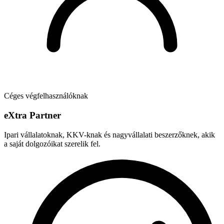
Céges végfelhasználóknak
e
X
tra Partner
Ipari vállalatoknak, KKV-knak és nagyvállalati beszerzőknek, akik
a saját dolgozóikat szerelik fel.