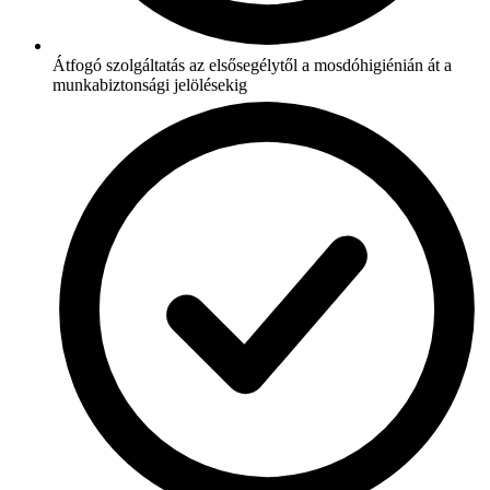
Átfogó szolgáltatás az elsősegélytől a mosdóhigiénián át a
munkabiztonsági jelölésekig