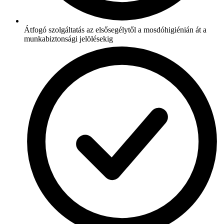
Átfogó szolgáltatás az elsősegélytől a mosdóhigiénián át a
munkabiztonsági jelölésekig