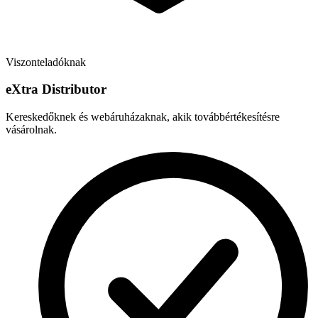
Viszonteladóknak
e
X
tra Distributor
Kereskedőknek és webáruházaknak, akik továbbértékesítésre
vásárolnak.