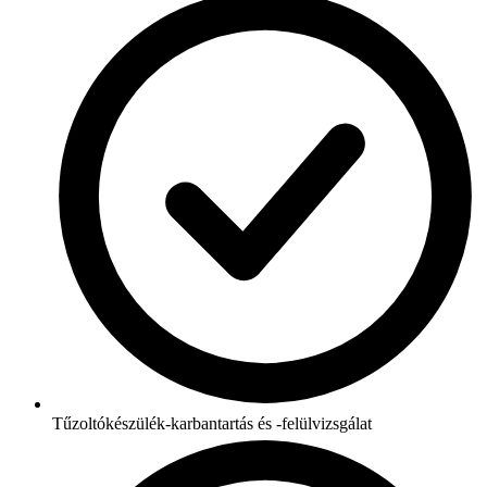
Tűzoltókészülék-karbantartás és -felülvizsgálat