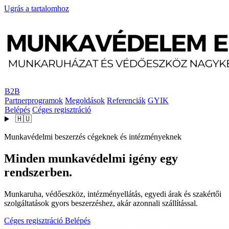
Ugrás a tartalomhoz
B2B
Partnerprogramok
Megoldások
Referenciák
GYIK
Belépés
Céges regisztráció
🇭🇺
Munkavédelmi beszerzés cégeknek és intézményeknek
Minden munkavédelmi igény egy
rendszerben.
Munkaruha, védőeszköz, intézményellátás, egyedi árak és szakértői
szolgáltatások gyors beszerzéshez, akár azonnali szállítással.
Céges regisztráció
Belépés