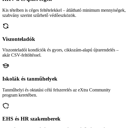
Kis tételben is céges feltételekkel – átlátható minimum mennyiségek,
szabvány szerint szűrhető védőeszközök.
Viszonteladók
Viszonteladói kondíciók és gyors, cikkszám-alapú újrarendelés –
akár CSV-feltöltéssel.
Iskolák és tanműhelyek
Tanműhelyi és oktatási célú felszerelés az eXtra Community
program keretében.
EHS és HR szakemberek