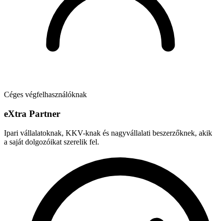
Céges végfelhasználóknak
e
X
tra Partner
Ipari vállalatoknak, KKV-knak és nagyvállalati beszerzőknek, akik
a saját dolgozóikat szerelik fel.