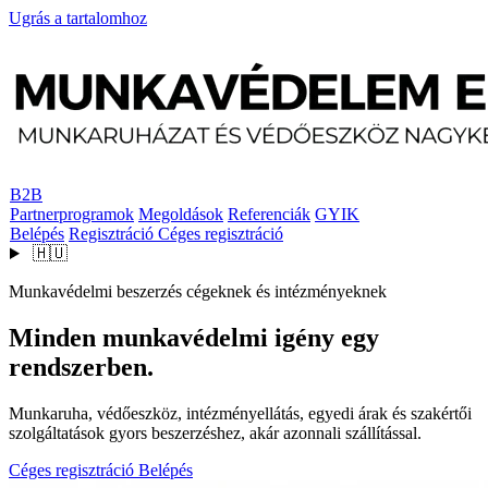
Ugrás a tartalomhoz
B2B
Partnerprogramok
Megoldások
Referenciák
GYIK
Belépés
Regisztráció
Céges regisztráció
🇭🇺
Munkavédelmi beszerzés cégeknek és intézményeknek
Minden munkavédelmi igény egy
rendszerben.
Munkaruha, védőeszköz, intézményellátás, egyedi árak és szakértői
szolgáltatások gyors beszerzéshez, akár azonnali szállítással.
Céges regisztráció
Belépés