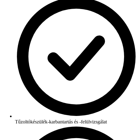
Tűzoltókészülék-karbantartás és -felülvizsgálat