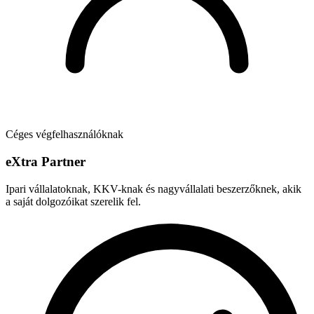
Céges végfelhasználóknak
e
X
tra Partner
Ipari vállalatoknak, KKV-knak és nagyvállalati beszerzőknek, akik
a saját dolgozóikat szerelik fel.