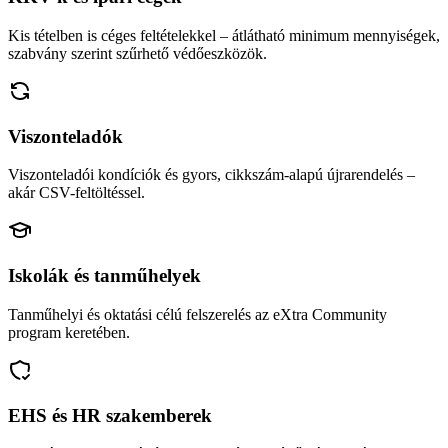
Kis tételben is céges feltételekkel – átlátható minimum mennyiségek,
szabvány szerint szűrhető védőeszközök.
Viszonteladók
Viszonteladói kondíciók és gyors, cikkszám-alapú újrarendelés –
akár CSV-feltöltéssel.
Iskolák és tanműhelyek
Tanműhelyi és oktatási célú felszerelés az eXtra Community
program keretében.
EHS és HR szakemberek