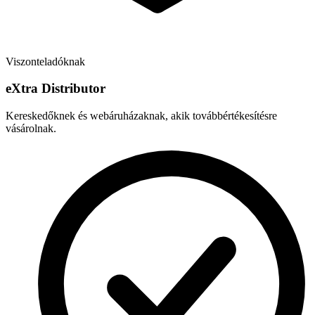
Viszonteladóknak
e
X
tra Distributor
Kereskedőknek és webáruházaknak, akik továbbértékesítésre
vásárolnak.