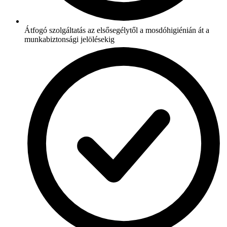
Átfogó szolgáltatás az elsősegélytől a mosdóhigiénián át a
munkabiztonsági jelölésekig