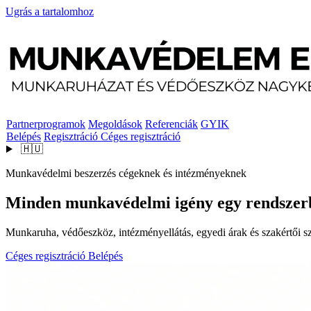
Ugrás a tartalomhoz
Partnerprogramok
Megoldások
Referenciák
GYIK
Belépés
Regisztráció
Céges regisztráció
🇭🇺
Munkavédelmi beszerzés cégeknek és intézményeknek
Minden munkavédelmi igény egy rendszer
Munkaruha, védőeszköz, intézményellátás, egyedi árak és szakértői szo
Céges regisztráció
Belépés