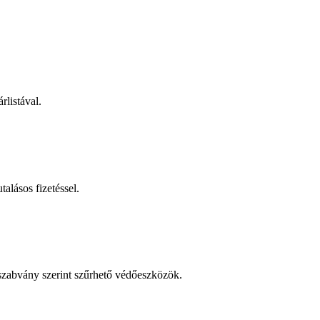
rlistával.
talásos fizetéssel.
 szabvány szerint szűrhető védőeszközök.