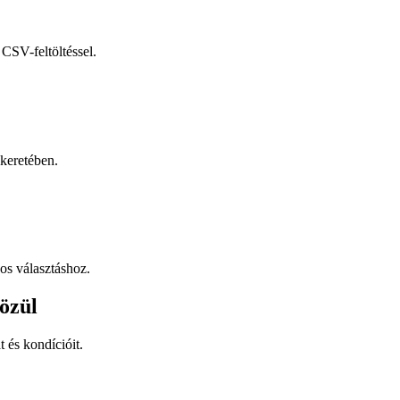
CSV-feltöltéssel.
keretében.
os választáshoz.
özül
t és kondícióit.