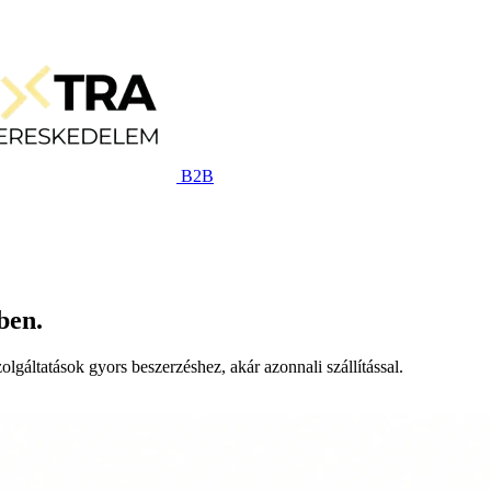
B2B
ben.
lgáltatások gyors beszerzéshez, akár azonnali szállítással.