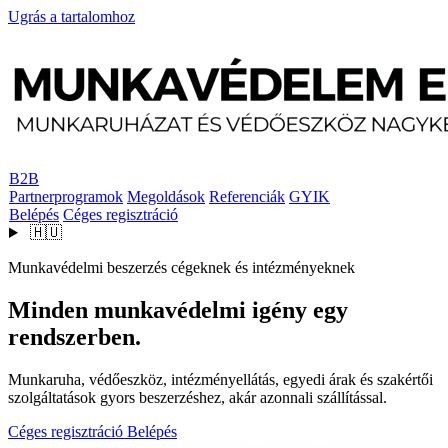
Ugrás a tartalomhoz
B2B
Partnerprogramok
Megoldások
Referenciák
GYIK
Belépés
Céges regisztráció
🇭🇺
Munkavédelmi beszerzés cégeknek és intézményeknek
Minden munkavédelmi igény egy
rendszerben.
Munkaruha, védőeszköz, intézményellátás, egyedi árak és szakértői
szolgáltatások gyors beszerzéshez, akár azonnali szállítással.
Céges regisztráció
Belépés