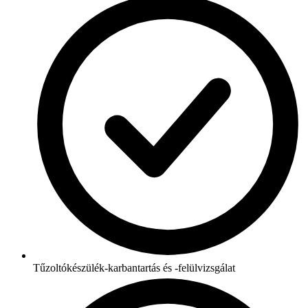
Tűzoltókészülék-karbantartás és -felülvizsgálat