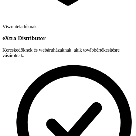
Viszonteladóknak
e
X
tra Distributor
Kereskedőknek és webáruházaknak, akik továbbértékesítésre
vásárolnak.