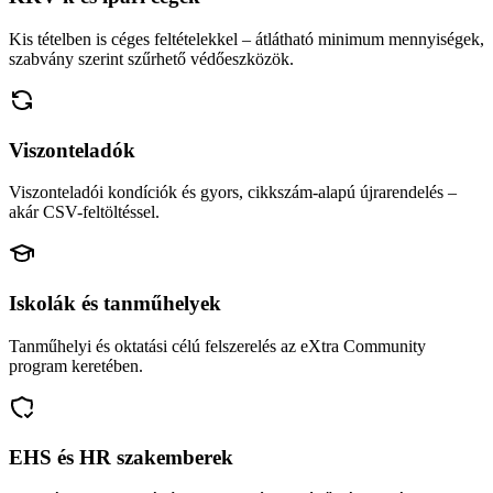
Kis tételben is céges feltételekkel – átlátható minimum mennyiségek,
szabvány szerint szűrhető védőeszközök.
Viszonteladók
Viszonteladói kondíciók és gyors, cikkszám-alapú újrarendelés –
akár CSV-feltöltéssel.
Iskolák és tanműhelyek
Tanműhelyi és oktatási célú felszerelés az eXtra Community
program keretében.
EHS és HR szakemberek