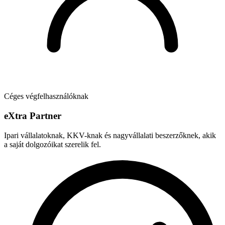
Céges végfelhasználóknak
e
X
tra Partner
Ipari vállalatoknak, KKV-knak és nagyvállalati beszerzőknek, akik
a saját dolgozóikat szerelik fel.