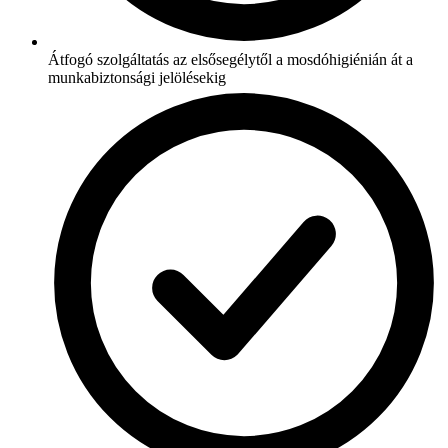
Átfogó szolgáltatás az elsősegélytől a mosdóhigiénián át a
munkabiztonsági jelölésekig