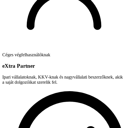
Céges végfelhasználóknak
e
X
tra Partner
Ipari vállalatoknak, KKV-knak és nagyvállalati beszerzőknek, akik
a saját dolgozóikat szerelik fel.