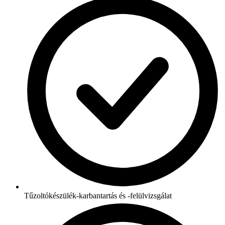
Tűzoltókészülék-karbantartás és -felülvizsgálat