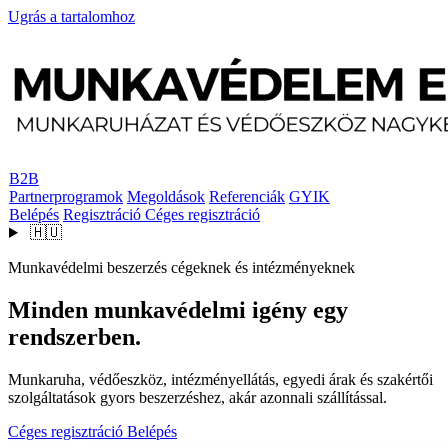
Ugrás a tartalomhoz
B2B
Partnerprogramok
Megoldások
Referenciák
GYIK
Belépés
Regisztráció
Céges regisztráció
🇭🇺
Munkavédelmi beszerzés cégeknek és intézményeknek
Minden munkavédelmi igény egy
rendszerben.
Munkaruha, védőeszköz, intézményellátás, egyedi árak és szakértői
szolgáltatások gyors beszerzéshez, akár azonnali szállítással.
Céges regisztráció
Belépés