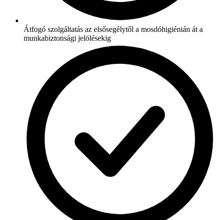
Átfogó szolgáltatás az elsősegélytől a mosdóhigiénián át a
munkabiztonsági jelölésekig