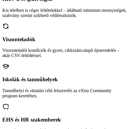
Kis tételben is céges feltételekkel – átlátható minimum mennyiségek,
szabvány szerint szűrhető védőeszközök.
Viszonteladók
Viszonteladói kondíciók és gyors, cikkszám-alapú újrarendelés –
akár CSV-feltöltéssel.
Iskolák és tanműhelyek
Tanműhelyi és oktatási célú felszerelés az eXtra Community
program keretében.
EHS és HR szakemberek