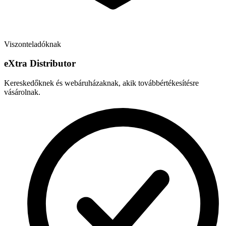
Viszonteladóknak
e
X
tra Distributor
Kereskedőknek és webáruházaknak, akik továbbértékesítésre
vásárolnak.