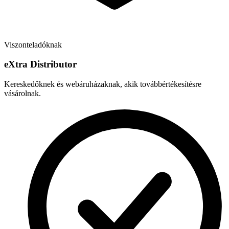
Viszonteladóknak
e
X
tra Distributor
Kereskedőknek és webáruházaknak, akik továbbértékesítésre
vásárolnak.