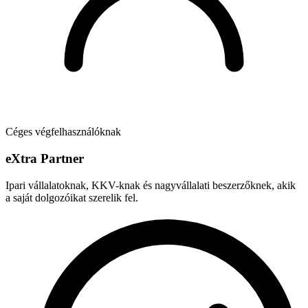
Céges végfelhasználóknak
e
X
tra Partner
Ipari vállalatoknak, KKV-knak és nagyvállalati beszerzőknek, akik
a saját dolgozóikat szerelik fel.