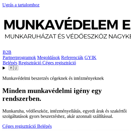
Ugrás a tartalomhoz
B2B
Partnerprogramok
Megoldások
Referenciák
GYIK
Belépés
Regisztráció
Céges regisztráció
🇭🇺
Munkavédelmi beszerzés cégeknek és intézményeknek
Minden munkavédelmi igény egy
rendszerben.
Munkaruha, védőeszköz, intézményellátás, egyedi árak és szakértői
szolgáltatások gyors beszerzéshez, akár azonnali szállítással.
Céges regisztráció
Belépés