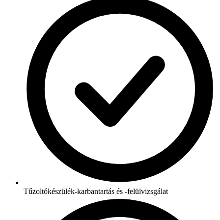
Tűzoltókészülék-karbantartás és -felülvizsgálat