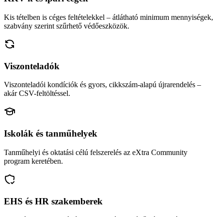
Kis tételben is céges feltételekkel – átlátható minimum mennyiségek,
szabvány szerint szűrhető védőeszközök.
Viszonteladók
Viszonteladói kondíciók és gyors, cikkszám-alapú újrarendelés –
akár CSV-feltöltéssel.
Iskolák és tanműhelyek
Tanműhelyi és oktatási célú felszerelés az eXtra Community
program keretében.
EHS és HR szakemberek