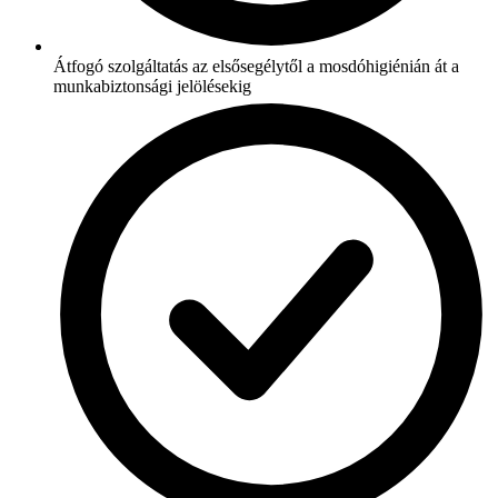
Átfogó szolgáltatás az elsősegélytől a mosdóhigiénián át a
munkabiztonsági jelölésekig