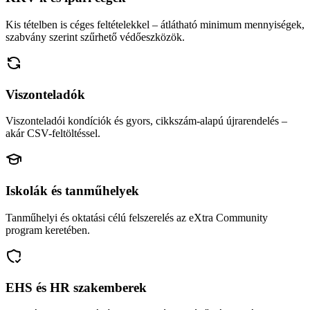
Kis tételben is céges feltételekkel – átlátható minimum mennyiségek,
szabvány szerint szűrhető védőeszközök.
Viszonteladók
Viszonteladói kondíciók és gyors, cikkszám-alapú újrarendelés –
akár CSV-feltöltéssel.
Iskolák és tanműhelyek
Tanműhelyi és oktatási célú felszerelés az eXtra Community
program keretében.
EHS és HR szakemberek