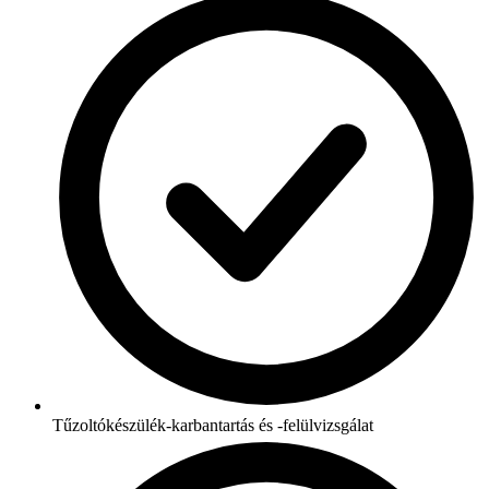
Tűzoltókészülék-karbantartás és -felülvizsgálat