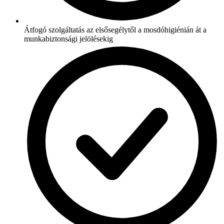
Átfogó szolgáltatás az elsősegélytől a mosdóhigiénián át a
munkabiztonsági jelölésekig