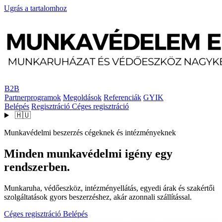
Ugrás a tartalomhoz
B2B
Partnerprogramok
Megoldások
Referenciák
GYIK
Belépés
Regisztráció
Céges regisztráció
🇭🇺
Munkavédelmi beszerzés cégeknek és intézményeknek
Minden munkavédelmi igény egy
rendszerben.
Munkaruha, védőeszköz, intézményellátás, egyedi árak és szakértői
szolgáltatások gyors beszerzéshez, akár azonnali szállítással.
Céges regisztráció
Belépés