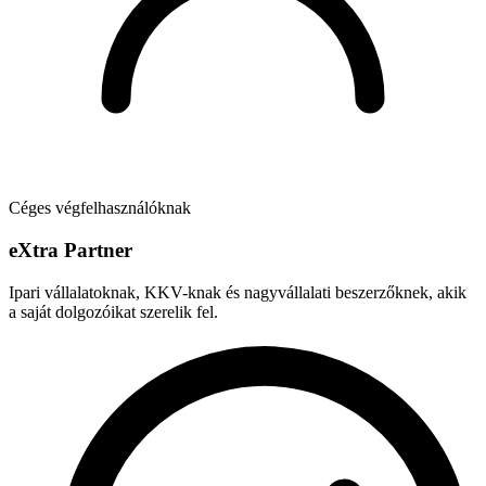
Céges végfelhasználóknak
e
X
tra Partner
Ipari vállalatoknak, KKV-knak és nagyvállalati beszerzőknek, akik
a saját dolgozóikat szerelik fel.