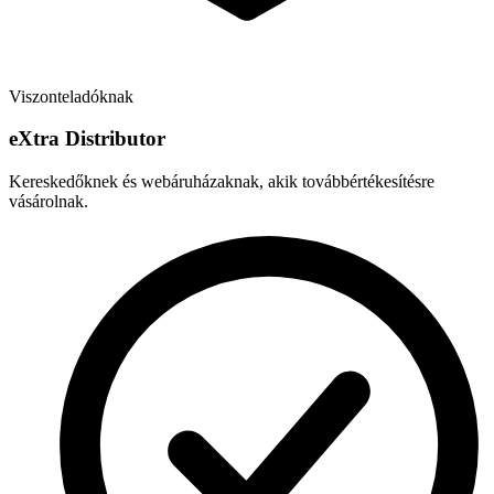
Viszonteladóknak
e
X
tra Distributor
Kereskedőknek és webáruházaknak, akik továbbértékesítésre
vásárolnak.