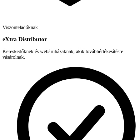
Viszonteladóknak
e
X
tra Distributor
Kereskedőknek és webáruházaknak, akik továbbértékesítésre
vásárolnak.