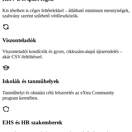
Kis tételben is céges feltételekkel – átlátható minimum mennyiségek,
szabvány szerint szűrhető védőeszközök.
Viszonteladók
Viszonteladói kondíciók és gyors, cikkszám-alapú újrarendelés –
akár CSV-feltöltéssel.
Iskolák és tanműhelyek
Tanműhelyi és oktatási célú felszerelés az eXtra Community
program keretében.
EHS és HR szakemberek