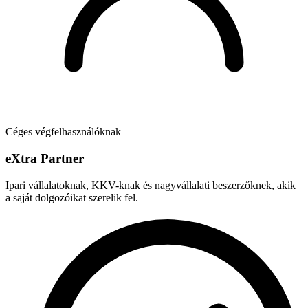
Céges végfelhasználóknak
e
X
tra Partner
Ipari vállalatoknak, KKV-knak és nagyvállalati beszerzőknek, akik
a saját dolgozóikat szerelik fel.