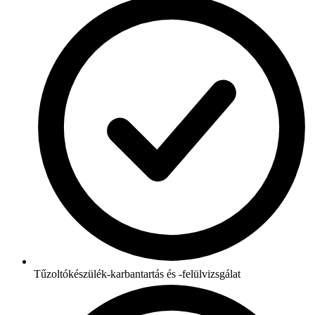
Tűzoltókészülék-karbantartás és -felülvizsgálat