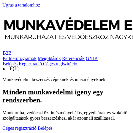
Ugrás a tartalomhoz
B2B
Partnerprogramok
Megoldások
Referenciák
GYIK
Belépés
Regisztráció
Céges regisztráció
🇭🇺
Munkavédelmi beszerzés cégeknek és intézményeknek
Minden munkavédelmi igény egy
rendszerben.
Munkaruha, védőeszköz, intézményellátás, egyedi árak és szakértői
szolgáltatások gyors beszerzéshez, akár azonnali szállítással.
Céges regisztráció
Belépés