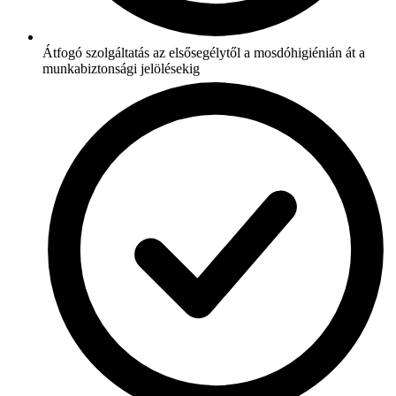
Átfogó szolgáltatás az elsősegélytől a mosdóhigiénián át a
munkabiztonsági jelölésekig