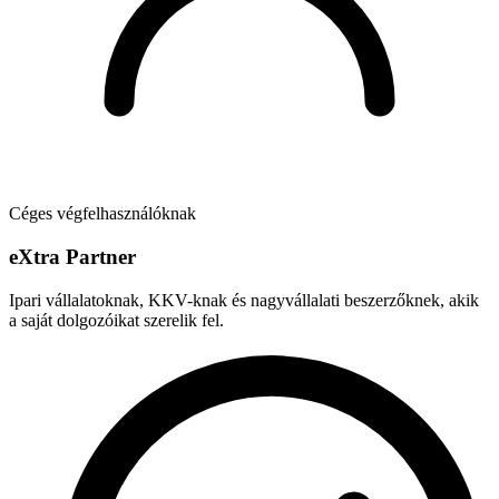
Céges végfelhasználóknak
e
X
tra Partner
Ipari vállalatoknak, KKV-knak és nagyvállalati beszerzőknek, akik
a saját dolgozóikat szerelik fel.