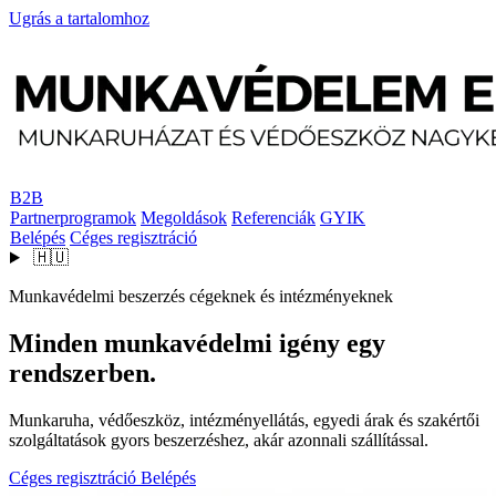
Ugrás a tartalomhoz
B2B
Partnerprogramok
Megoldások
Referenciák
GYIK
Belépés
Céges regisztráció
🇭🇺
Munkavédelmi beszerzés cégeknek és intézményeknek
Minden munkavédelmi igény egy
rendszerben.
Munkaruha, védőeszköz, intézményellátás, egyedi árak és szakértői
szolgáltatások gyors beszerzéshez, akár azonnali szállítással.
Céges regisztráció
Belépés