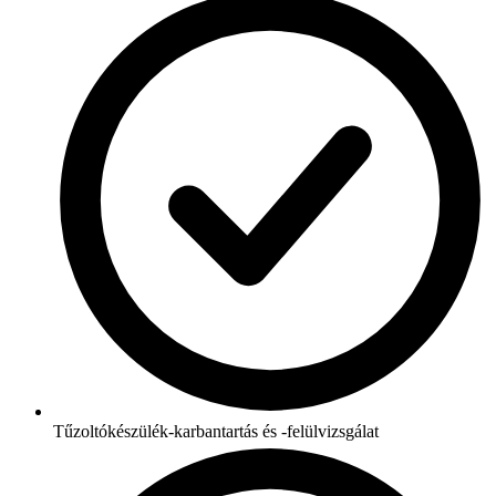
Tűzoltókészülék-karbantartás és -felülvizsgálat