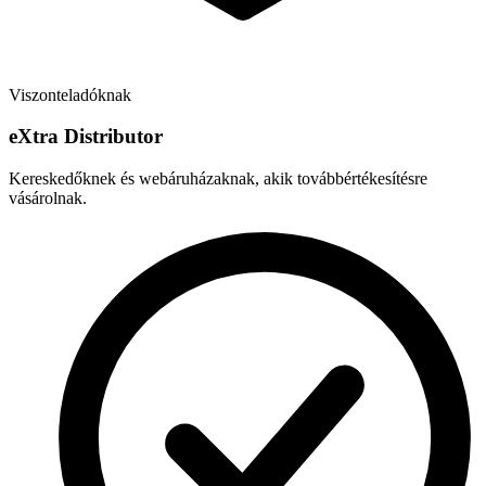
Viszonteladóknak
e
X
tra Distributor
Kereskedőknek és webáruházaknak, akik továbbértékesítésre
vásárolnak.