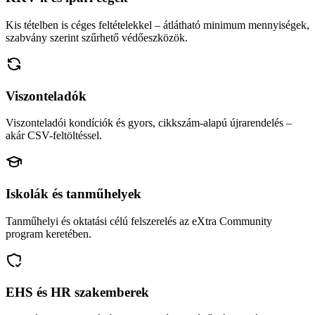
Kis tételben is céges feltételekkel – átlátható minimum mennyiségek,
szabvány szerint szűrhető védőeszközök.
Viszonteladók
Viszonteladói kondíciók és gyors, cikkszám-alapú újrarendelés –
akár CSV-feltöltéssel.
Iskolák és tanműhelyek
Tanműhelyi és oktatási célú felszerelés az eXtra Community
program keretében.
EHS és HR szakemberek