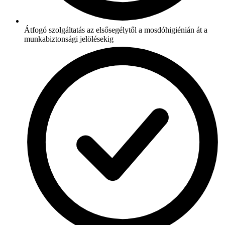
Átfogó szolgáltatás az elsősegélytől a mosdóhigiénián át a
munkabiztonsági jelölésekig