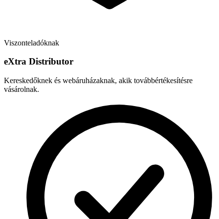
Viszonteladóknak
e
X
tra Distributor
Kereskedőknek és webáruházaknak, akik továbbértékesítésre
vásárolnak.