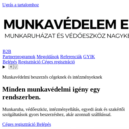
Ugrás a tartalomhoz
B2B
Partnerprogramok
Megoldások
Referenciák
GYIK
Belépés
Regisztráció
Céges regisztráció
🇭🇺
Munkavédelmi beszerzés cégeknek és intézményeknek
Minden munkavédelmi igény egy
rendszerben.
Munkaruha, védőeszköz, intézményellátás, egyedi árak és szakértői
szolgáltatások gyors beszerzéshez, akár azonnali szállítással.
Céges regisztráció
Belépés