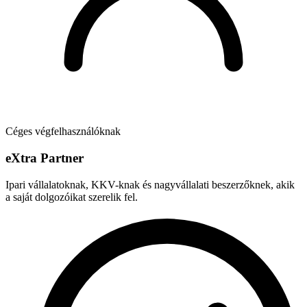
Céges végfelhasználóknak
e
X
tra Partner
Ipari vállalatoknak, KKV-knak és nagyvállalati beszerzőknek, akik
a saját dolgozóikat szerelik fel.