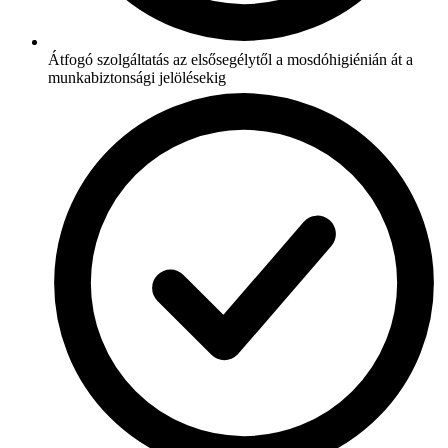
Átfogó szolgáltatás az elsősegélytől a mosdóhigiénián át a
munkabiztonsági jelölésekig