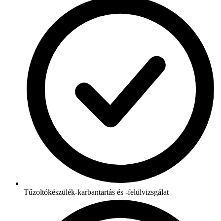
Tűzoltókészülék-karbantartás és -felülvizsgálat