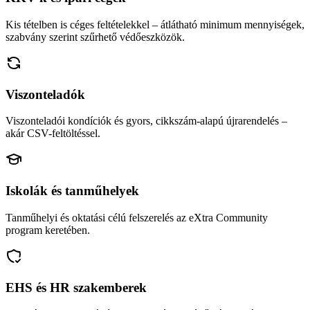
Kis tételben is céges feltételekkel – átlátható minimum mennyiségek,
szabvány szerint szűrhető védőeszközök.
Viszonteladók
Viszonteladói kondíciók és gyors, cikkszám-alapú újrarendelés –
akár CSV-feltöltéssel.
Iskolák és tanműhelyek
Tanműhelyi és oktatási célú felszerelés az eXtra Community
program keretében.
EHS és HR szakemberek