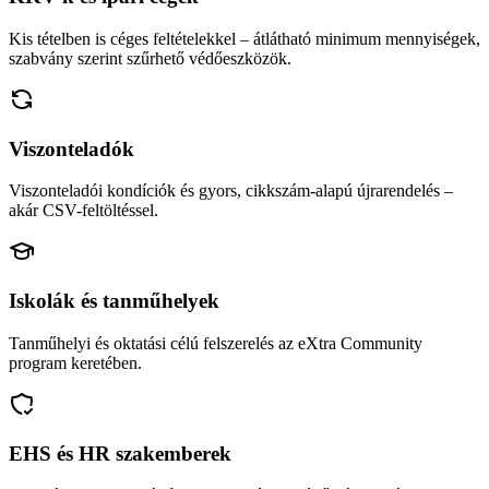
Kis tételben is céges feltételekkel – átlátható minimum mennyiségek,
szabvány szerint szűrhető védőeszközök.
Viszonteladók
Viszonteladói kondíciók és gyors, cikkszám-alapú újrarendelés –
akár CSV-feltöltéssel.
Iskolák és tanműhelyek
Tanműhelyi és oktatási célú felszerelés az eXtra Community
program keretében.
EHS és HR szakemberek