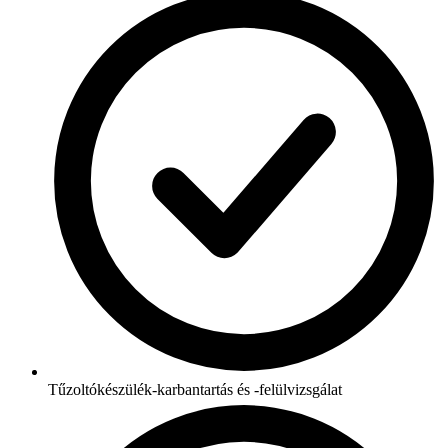
Tűzoltókészülék-karbantartás és -felülvizsgálat