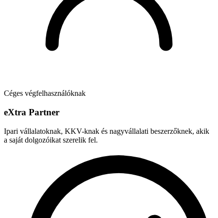
Céges végfelhasználóknak
e
X
tra Partner
Ipari vállalatoknak, KKV-knak és nagyvállalati beszerzőknek, akik
a saját dolgozóikat szerelik fel.