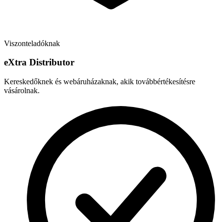
Viszonteladóknak
e
X
tra Distributor
Kereskedőknek és webáruházaknak, akik továbbértékesítésre
vásárolnak.