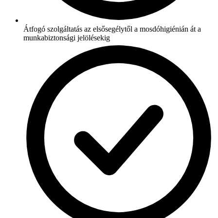
Átfogó szolgáltatás az elsősegélytől a mosdóhigiénián át a
munkabiztonsági jelölésekig