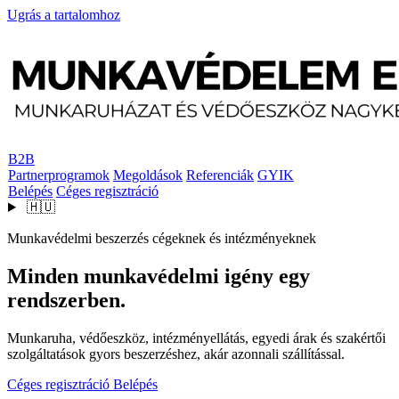
Ugrás a tartalomhoz
B2B
Partnerprogramok
Megoldások
Referenciák
GYIK
Belépés
Céges regisztráció
🇭🇺
Munkavédelmi beszerzés cégeknek és intézményeknek
Minden munkavédelmi igény egy
rendszerben.
Munkaruha, védőeszköz, intézményellátás, egyedi árak és szakértői
szolgáltatások gyors beszerzéshez, akár azonnali szállítással.
Céges regisztráció
Belépés