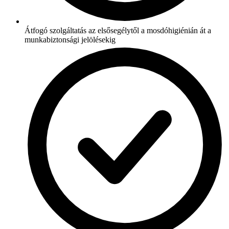
Átfogó szolgáltatás az elsősegélytől a mosdóhigiénián át a
munkabiztonsági jelölésekig