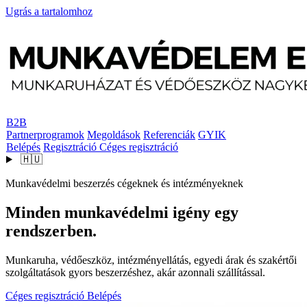
Ugrás a tartalomhoz
B2B
Partnerprogramok
Megoldások
Referenciák
GYIK
Belépés
Regisztráció
Céges regisztráció
🇭🇺
Munkavédelmi beszerzés cégeknek és intézményeknek
Minden munkavédelmi igény egy
rendszerben.
Munkaruha, védőeszköz, intézményellátás, egyedi árak és szakértői
szolgáltatások gyors beszerzéshez, akár azonnali szállítással.
Céges regisztráció
Belépés