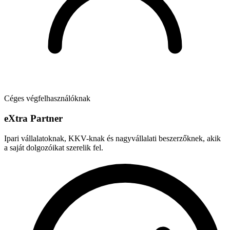
Céges végfelhasználóknak
e
X
tra Partner
Ipari vállalatoknak, KKV-knak és nagyvállalati beszerzőknek, akik
a saját dolgozóikat szerelik fel.