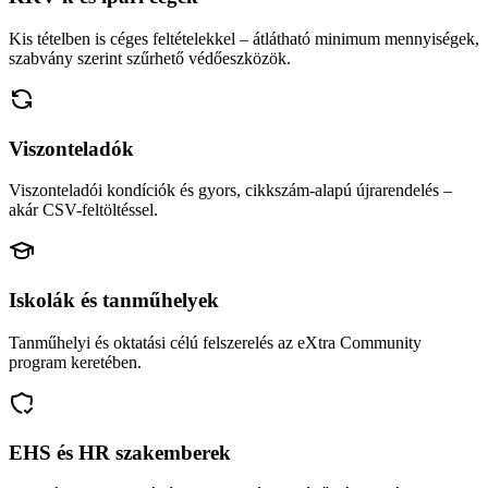
Kis tételben is céges feltételekkel – átlátható minimum mennyiségek,
szabvány szerint szűrhető védőeszközök.
Viszonteladók
Viszonteladói kondíciók és gyors, cikkszám-alapú újrarendelés –
akár CSV-feltöltéssel.
Iskolák és tanműhelyek
Tanműhelyi és oktatási célú felszerelés az eXtra Community
program keretében.
EHS és HR szakemberek