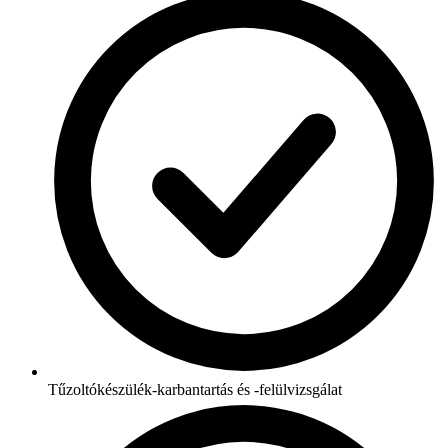
Tűzoltókészülék-karbantartás és -felülvizsgálat