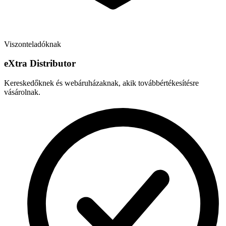
Viszonteladóknak
e
X
tra Distributor
Kereskedőknek és webáruházaknak, akik továbbértékesítésre
vásárolnak.