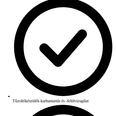
Tűzoltókészülék-karbantartás és -felülvizsgálat