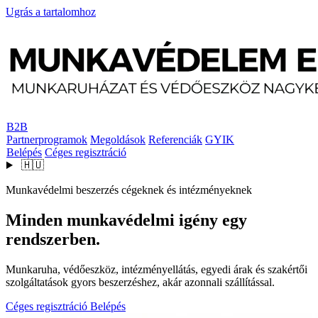
Ugrás a tartalomhoz
B2B
Partnerprogramok
Megoldások
Referenciák
GYIK
Belépés
Céges regisztráció
🇭🇺
Munkavédelmi beszerzés cégeknek és intézményeknek
Minden munkavédelmi igény egy
rendszerben.
Munkaruha, védőeszköz, intézményellátás, egyedi árak és szakértői
szolgáltatások gyors beszerzéshez, akár azonnali szállítással.
Céges regisztráció
Belépés