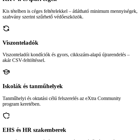
Kis tételben is céges feltételekkel – átlátható minimum mennyiségek,
szabvány szerint szűrhető védőeszközök.
Viszonteladók
Viszonteladói kondíciók és gyors, cikkszám-alapú újrarendelés –
akár CSV-feltöltéssel.
Iskolák és tanműhelyek
Tanműhelyi és oktatási célú felszerelés az eXtra Community
program keretében.
EHS és HR szakemberek