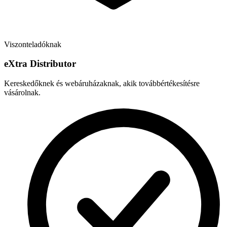
Viszonteladóknak
e
X
tra Distributor
Kereskedőknek és webáruházaknak, akik továbbértékesítésre
vásárolnak.