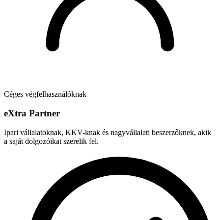
Céges végfelhasználóknak
e
X
tra Partner
Ipari vállalatoknak, KKV-knak és nagyvállalati beszerzőknek, akik
a saját dolgozóikat szerelik fel.