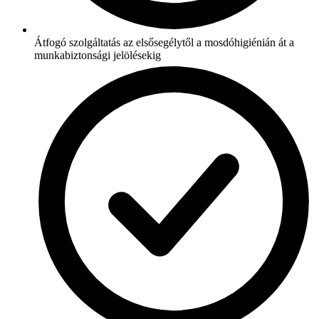
Átfogó szolgáltatás az elsősegélytől a mosdóhigiénián át a
munkabiztonsági jelölésekig