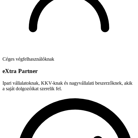
Céges végfelhasználóknak
e
X
tra Partner
Ipari vállalatoknak, KKV-knak és nagyvállalati beszerzőknek, akik
a saját dolgozóikat szerelik fel.