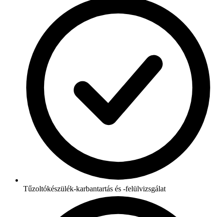
Tűzoltókészülék-karbantartás és -felülvizsgálat