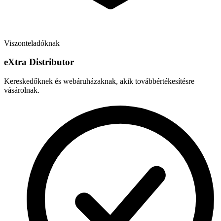
Viszonteladóknak
e
X
tra Distributor
Kereskedőknek és webáruházaknak, akik továbbértékesítésre
vásárolnak.