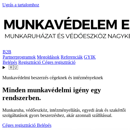
Ugrás a tartalomhoz
B2B
Partnerprogramok
Megoldások
Referenciák
GYIK
Belépés
Regisztráció
Céges regisztráció
🇭🇺
Munkavédelmi beszerzés cégeknek és intézményeknek
Minden munkavédelmi igény egy
rendszerben.
Munkaruha, védőeszköz, intézményellátás, egyedi árak és szakértői
szolgáltatások gyors beszerzéshez, akár azonnali szállítással.
Céges regisztráció
Belépés