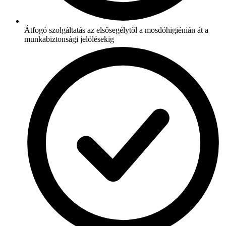
Átfogó szolgáltatás az elsősegélytől a mosdóhigiénián át a
munkabiztonsági jelölésekig