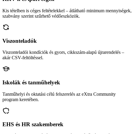
Kis tételben is céges feltételekkel – átlátható minimum mennyiségek,
szabvány szerint szűrhető védőeszközök.
Viszonteladók
Viszonteladói kondíciók és gyors, cikkszám-alapú újrarendelés –
akár CSV-feltöltéssel.
Iskolák és tanműhelyek
Tanműhelyi és oktatási célú felszerelés az eXtra Community
program keretében.
EHS és HR szakemberek