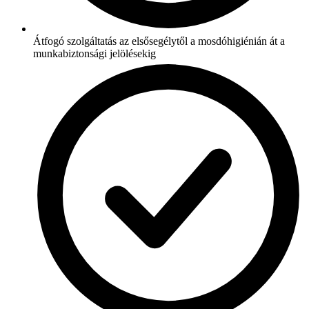
Átfogó szolgáltatás az elsősegélytől a mosdóhigiénián át a
munkabiztonsági jelölésekig