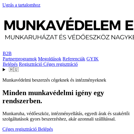
Ugrás a tartalomhoz
B2B
Partnerprogramok
Megoldások
Referenciák
GYIK
Belépés
Regisztráció
Céges regisztráció
🇭🇺
Munkavédelmi beszerzés cégeknek és intézményeknek
Minden munkavédelmi igény egy
rendszerben.
Munkaruha, védőeszköz, intézményellátás, egyedi árak és szakértői
szolgáltatások gyors beszerzéshez, akár azonnali szállítással.
Céges regisztráció
Belépés