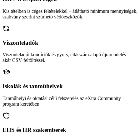
Kis tételben is céges feltételekkel – átlátható minimum mennyiségek,
szabvány szerint szűrhető védőeszközök.
Viszonteladók
Viszonteladói kondíciók és gyors, cikkszám-alapú újrarendelés –
akár CSV-feltöltéssel.
Iskolák és tanműhelyek
Tanműhelyi és oktatási célú felszerelés az eXtra Community
program keretében.
EHS és HR szakemberek