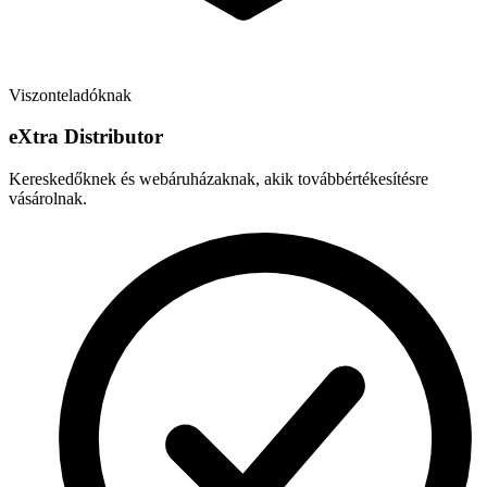
Viszonteladóknak
e
X
tra Distributor
Kereskedőknek és webáruházaknak, akik továbbértékesítésre
vásárolnak.