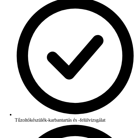
Tűzoltókészülék-karbantartás és -felülvizsgálat