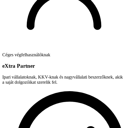
Céges végfelhasználóknak
e
X
tra Partner
Ipari vállalatoknak, KKV-knak és nagyvállalati beszerzőknek, akik
a saját dolgozóikat szerelik fel.