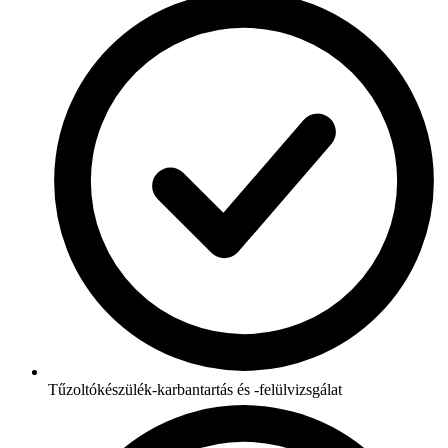
Tűzoltókészülék-karbantartás és -felülvizsgálat