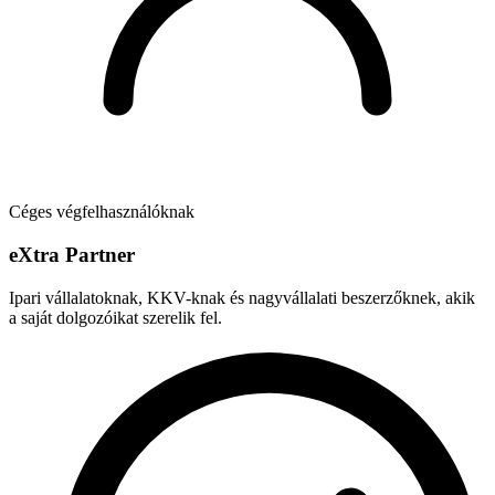
Céges végfelhasználóknak
e
X
tra Partner
Ipari vállalatoknak, KKV-knak és nagyvállalati beszerzőknek, akik
a saját dolgozóikat szerelik fel.