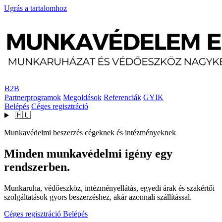
Ugrás a tartalomhoz
B2B
Partnerprogramok
Megoldások
Referenciák
GYIK
Belépés
Céges regisztráció
🇭🇺
Munkavédelmi beszerzés cégeknek és intézményeknek
Minden munkavédelmi igény egy
rendszerben.
Munkaruha, védőeszköz, intézményellátás, egyedi árak és szakértői
szolgáltatások gyors beszerzéshez, akár azonnali szállítással.
Céges regisztráció
Belépés