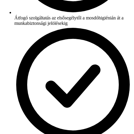
Átfogó szolgáltatás az elsősegélytől a mosdóhigiénián át a
munkabiztonsági jelölésekig