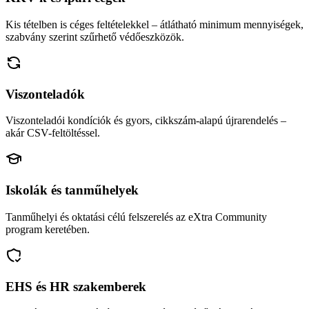
Kis tételben is céges feltételekkel – átlátható minimum mennyiségek,
szabvány szerint szűrhető védőeszközök.
Viszonteladók
Viszonteladói kondíciók és gyors, cikkszám-alapú újrarendelés –
akár CSV-feltöltéssel.
Iskolák és tanműhelyek
Tanműhelyi és oktatási célú felszerelés az eXtra Community
program keretében.
EHS és HR szakemberek