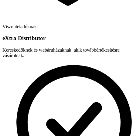
Viszonteladóknak
e
X
tra Distributor
Kereskedőknek és webáruházaknak, akik továbbértékesítésre
vásárolnak.