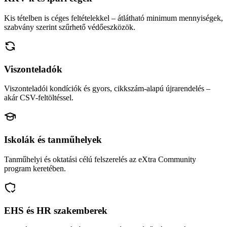
Kis tételben is céges feltételekkel – átlátható minimum mennyiségek,
szabvány szerint szűrhető védőeszközök.
Viszonteladók
Viszonteladói kondíciók és gyors, cikkszám-alapú újrarendelés –
akár CSV-feltöltéssel.
Iskolák és tanműhelyek
Tanműhelyi és oktatási célú felszerelés az eXtra Community
program keretében.
EHS és HR szakemberek