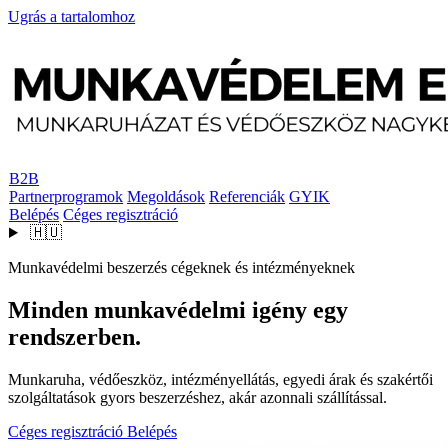
Ugrás a tartalomhoz
B2B
Partnerprogramok
Megoldások
Referenciák
GYIK
Belépés
Céges regisztráció
🇭🇺
Munkavédelmi beszerzés cégeknek és intézményeknek
Minden munkavédelmi igény egy
rendszerben.
Munkaruha, védőeszköz, intézményellátás, egyedi árak és szakértői
szolgáltatások gyors beszerzéshez, akár azonnali szállítással.
Céges regisztráció
Belépés