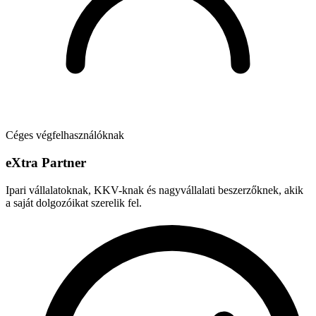
Céges végfelhasználóknak
e
X
tra Partner
Ipari vállalatoknak, KKV-knak és nagyvállalati beszerzőknek, akik
a saját dolgozóikat szerelik fel.