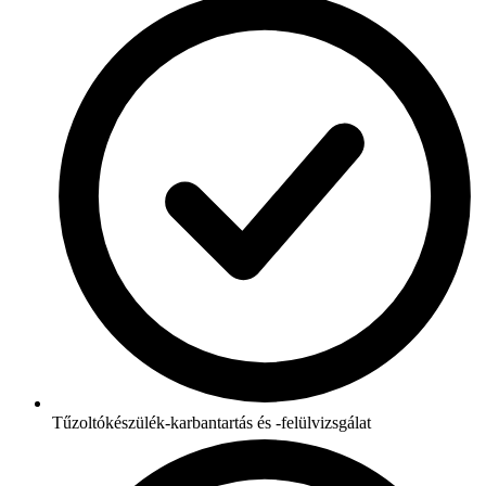
Tűzoltókészülék-karbantartás és -felülvizsgálat