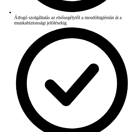
Átfogó szolgáltatás az elsősegélytől a mosdóhigiénián át a
munkabiztonsági jelölésekig