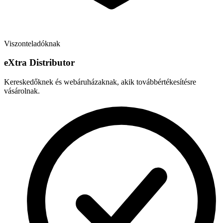
Viszonteladóknak
e
X
tra Distributor
Kereskedőknek és webáruházaknak, akik továbbértékesítésre
vásárolnak.