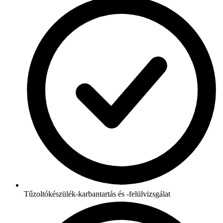
Tűzoltókészülék-karbantartás és -felülvizsgálat