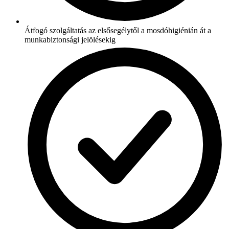
Átfogó szolgáltatás az elsősegélytől a mosdóhigiénián át a
munkabiztonsági jelölésekig