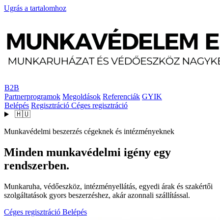
Ugrás a tartalomhoz
B2B
Partnerprogramok
Megoldások
Referenciák
GYIK
Belépés
Regisztráció
Céges regisztráció
🇭🇺
Munkavédelmi beszerzés cégeknek és intézményeknek
Minden munkavédelmi igény egy
rendszerben.
Munkaruha, védőeszköz, intézményellátás, egyedi árak és szakértői
szolgáltatások gyors beszerzéshez, akár azonnali szállítással.
Céges regisztráció
Belépés