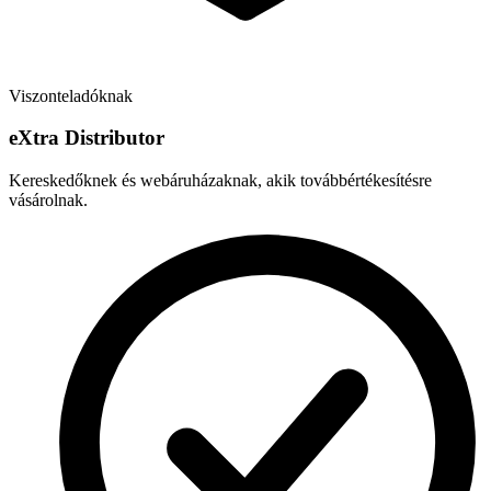
Viszonteladóknak
e
X
tra Distributor
Kereskedőknek és webáruházaknak, akik továbbértékesítésre
vásárolnak.