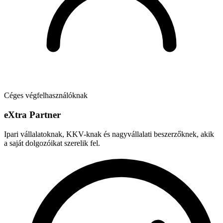
Céges végfelhasználóknak
e
X
tra Partner
Ipari vállalatoknak, KKV-knak és nagyvállalati beszerzőknek, akik
a saját dolgozóikat szerelik fel.