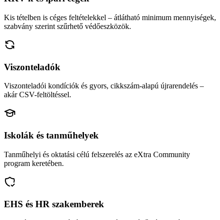
Kis tételben is céges feltételekkel – átlátható minimum mennyiségek,
szabvány szerint szűrhető védőeszközök.
Viszonteladók
Viszonteladói kondíciók és gyors, cikkszám-alapú újrarendelés –
akár CSV-feltöltéssel.
Iskolák és tanműhelyek
Tanműhelyi és oktatási célú felszerelés az eXtra Community
program keretében.
EHS és HR szakemberek