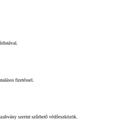
rlistával.
talásos fizetéssel.
 szabvány szerint szűrhető védőeszközök.