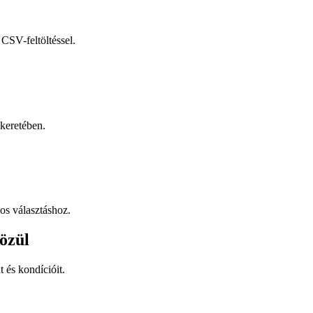
CSV-feltöltéssel.
keretében.
os választáshoz.
özül
t és kondícióit.