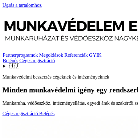
Ugrás a tartalomhoz
Partnerprogramok
Megoldások
Referenciák
GYIK
Belépés
Céges regisztráció
🇭🇺
Munkavédelmi beszerzés cégeknek és intézményeknek
Minden munkavédelmi igény egy rendszer
Munkaruha, védőeszköz, intézményellátás, egyedi árak és szakértői szo
Céges regisztráció
Belépés