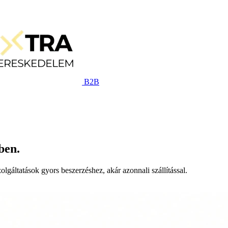
B2B
ben.
lgáltatások gyors beszerzéshez, akár azonnali szállítással.