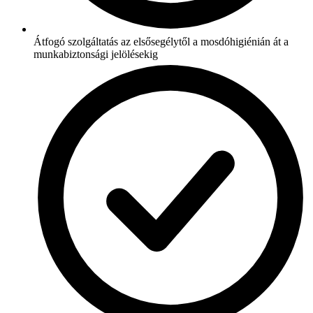
Átfogó szolgáltatás az elsősegélytől a mosdóhigiénián át a
munkabiztonsági jelölésekig