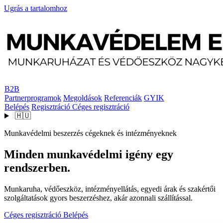
Ugrás a tartalomhoz
B2B
Partnerprogramok
Megoldások
Referenciák
GYIK
Belépés
Regisztráció
Céges regisztráció
🇭🇺
Munkavédelmi beszerzés cégeknek és intézményeknek
Minden munkavédelmi igény egy
rendszerben.
Munkaruha, védőeszköz, intézményellátás, egyedi árak és szakértői
szolgáltatások gyors beszerzéshez, akár azonnali szállítással.
Céges regisztráció
Belépés