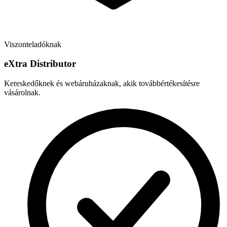
Viszonteladóknak
e
X
tra Distributor
Kereskedőknek és webáruházaknak, akik továbbértékesítésre
vásárolnak.