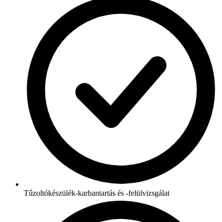
Tűzoltókészülék-karbantartás és -felülvizsgálat