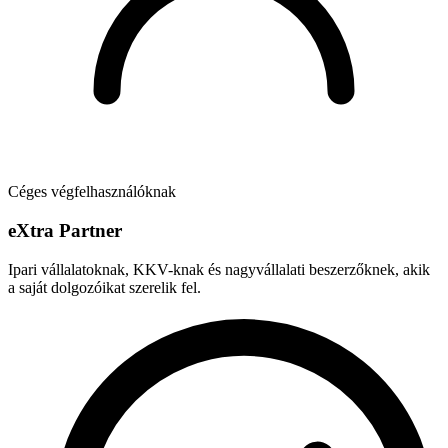
Céges végfelhasználóknak
e
X
tra Partner
Ipari vállalatoknak, KKV-knak és nagyvállalati beszerzőknek, akik
a saját dolgozóikat szerelik fel.