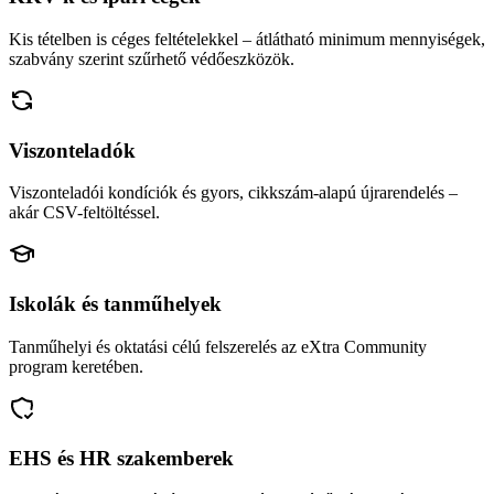
Kis tételben is céges feltételekkel – átlátható minimum mennyiségek,
szabvány szerint szűrhető védőeszközök.
Viszonteladók
Viszonteladói kondíciók és gyors, cikkszám-alapú újrarendelés –
akár CSV-feltöltéssel.
Iskolák és tanműhelyek
Tanműhelyi és oktatási célú felszerelés az eXtra Community
program keretében.
EHS és HR szakemberek