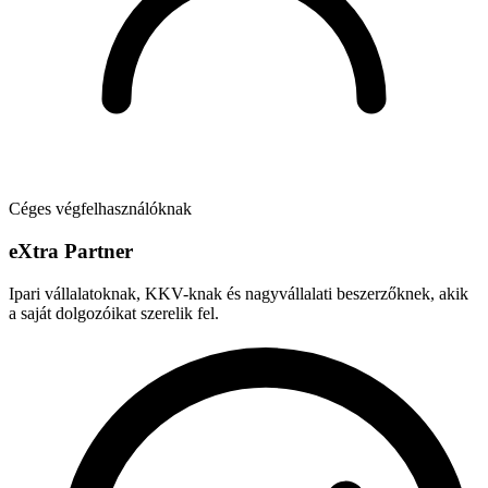
Céges végfelhasználóknak
e
X
tra Partner
Ipari vállalatoknak, KKV-knak és nagyvállalati beszerzőknek, akik
a saját dolgozóikat szerelik fel.