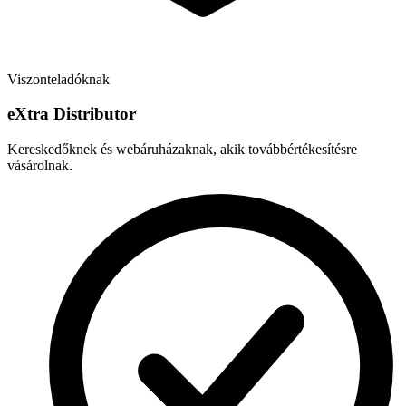
Viszonteladóknak
e
X
tra Distributor
Kereskedőknek és webáruházaknak, akik továbbértékesítésre
vásárolnak.