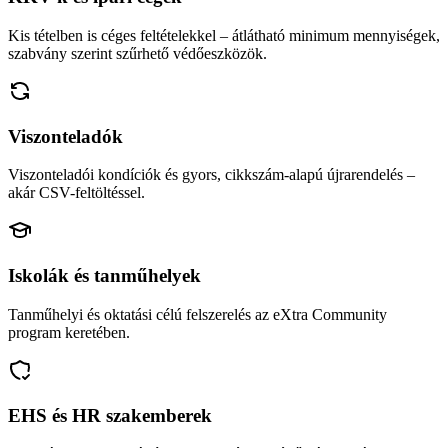
Kis tételben is céges feltételekkel – átlátható minimum mennyiségek,
szabvány szerint szűrhető védőeszközök.
Viszonteladók
Viszonteladói kondíciók és gyors, cikkszám-alapú újrarendelés –
akár CSV-feltöltéssel.
Iskolák és tanműhelyek
Tanműhelyi és oktatási célú felszerelés az eXtra Community
program keretében.
EHS és HR szakemberek