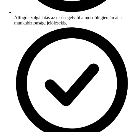
Átfogó szolgáltatás az elsősegélytől a mosdóhigiénián át a
munkabiztonsági jelölésekig