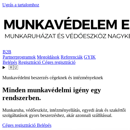
Ugrás a tartalomhoz
B2B
Partnerprogramok
Megoldások
Referenciák
GYIK
Belépés
Regisztráció
Céges regisztráció
🇭🇺
Munkavédelmi beszerzés cégeknek és intézményeknek
Minden munkavédelmi igény egy
rendszerben.
Munkaruha, védőeszköz, intézményellátás, egyedi árak és szakértői
szolgáltatások gyors beszerzéshez, akár azonnali szállítással.
Céges regisztráció
Belépés