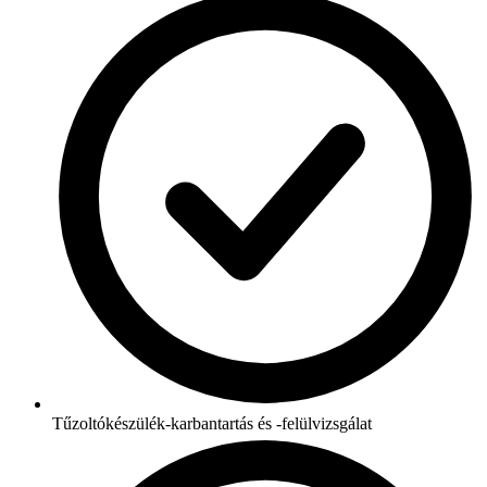
Tűzoltókészülék-karbantartás és -felülvizsgálat