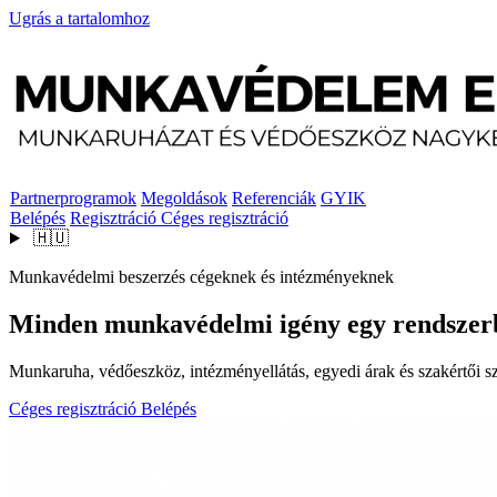
Ugrás a tartalomhoz
Partnerprogramok
Megoldások
Referenciák
GYIK
Belépés
Regisztráció
Céges regisztráció
🇭🇺
Munkavédelmi beszerzés cégeknek és intézményeknek
Minden munkavédelmi igény egy rendszer
Munkaruha, védőeszköz, intézményellátás, egyedi árak és szakértői szo
Céges regisztráció
Belépés