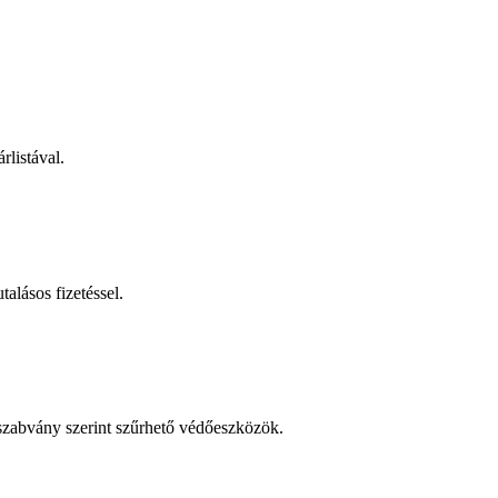
rlistával.
talásos fizetéssel.
 szabvány szerint szűrhető védőeszközök.