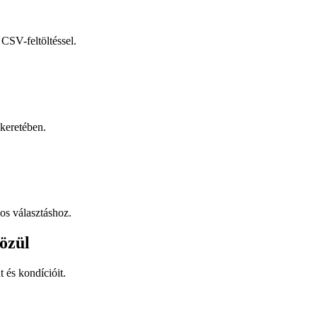
CSV-feltöltéssel.
keretében.
os választáshoz.
özül
t és kondícióit.