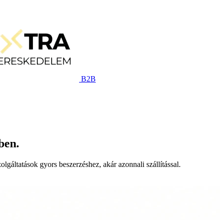
B2B
ben.
lgáltatások gyors beszerzéshez, akár azonnali szállítással.