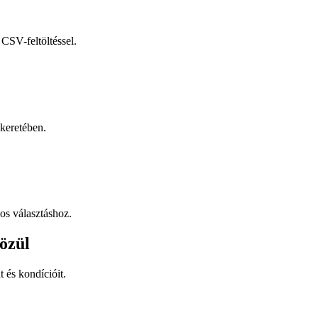
CSV-feltöltéssel.
keretében.
os választáshoz.
özül
t és kondícióit.