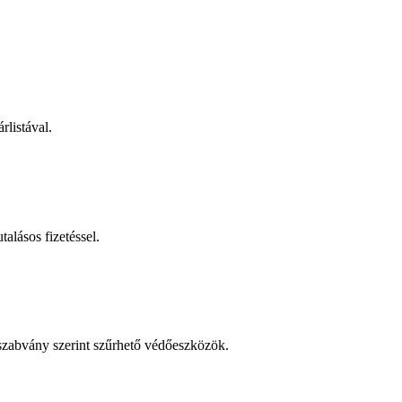
rlistával.
talásos fizetéssel.
 szabvány szerint szűrhető védőeszközök.