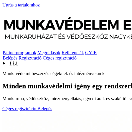
Ugrás a tartalomhoz
Partnerprogramok
Megoldások
Referenciák
GYIK
Belépés
Regisztráció
Céges regisztráció
🇭🇺
Munkavédelmi beszerzés cégeknek és intézményeknek
Minden munkavédelmi igény egy rendszer
Munkaruha, védőeszköz, intézményellátás, egyedi árak és szakértői szo
Céges regisztráció
Belépés