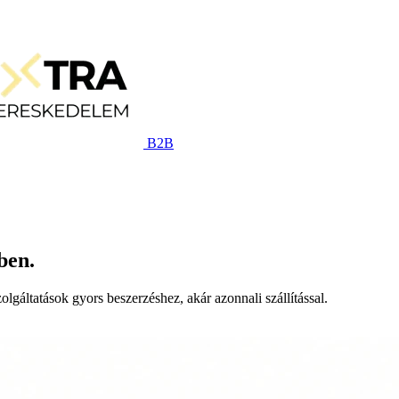
B2B
ben.
lgáltatások gyors beszerzéshez, akár azonnali szállítással.