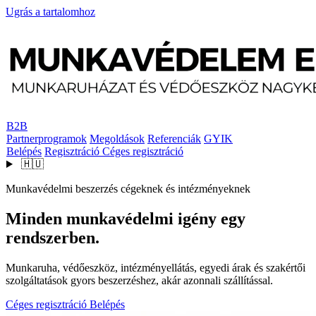
Ugrás a tartalomhoz
B2B
Partnerprogramok
Megoldások
Referenciák
GYIK
Belépés
Regisztráció
Céges regisztráció
🇭🇺
Munkavédelmi beszerzés cégeknek és intézményeknek
Minden munkavédelmi igény egy
rendszerben.
Munkaruha, védőeszköz, intézményellátás, egyedi árak és szakértői
szolgáltatások gyors beszerzéshez, akár azonnali szállítással.
Céges regisztráció
Belépés