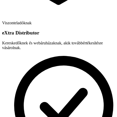
Viszonteladóknak
e
X
tra Distributor
Kereskedőknek és webáruházaknak, akik továbbértékesítésre
vásárolnak.