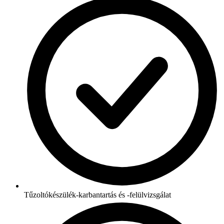
Tűzoltókészülék-karbantartás és -felülvizsgálat