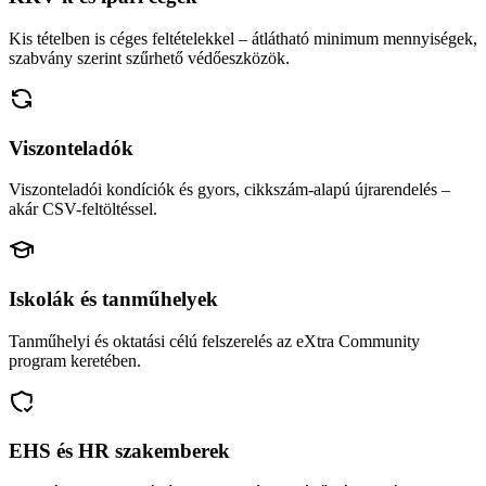
Kis tételben is céges feltételekkel – átlátható minimum mennyiségek,
szabvány szerint szűrhető védőeszközök.
Viszonteladók
Viszonteladói kondíciók és gyors, cikkszám-alapú újrarendelés –
akár CSV-feltöltéssel.
Iskolák és tanműhelyek
Tanműhelyi és oktatási célú felszerelés az eXtra Community
program keretében.
EHS és HR szakemberek