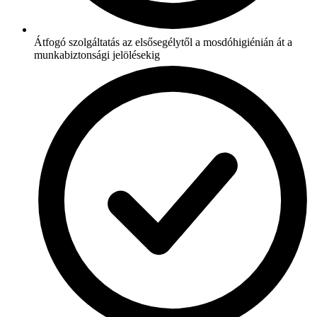
Átfogó szolgáltatás az elsősegélytől a mosdóhigiénián át a
munkabiztonsági jelölésekig