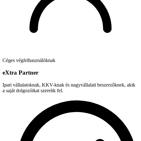
Céges végfelhasználóknak
e
X
tra Partner
Ipari vállalatoknak, KKV-knak és nagyvállalati beszerzőknek, akik
a saját dolgozóikat szerelik fel.