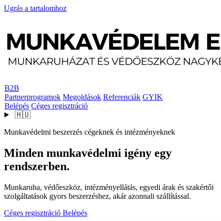
Ugrás a tartalomhoz
B2B
Partnerprogramok
Megoldások
Referenciák
GYIK
Belépés
Céges regisztráció
🇭🇺
Munkavédelmi beszerzés cégeknek és intézményeknek
Minden munkavédelmi igény egy
rendszerben.
Munkaruha, védőeszköz, intézményellátás, egyedi árak és szakértői
szolgáltatások gyors beszerzéshez, akár azonnali szállítással.
Céges regisztráció
Belépés