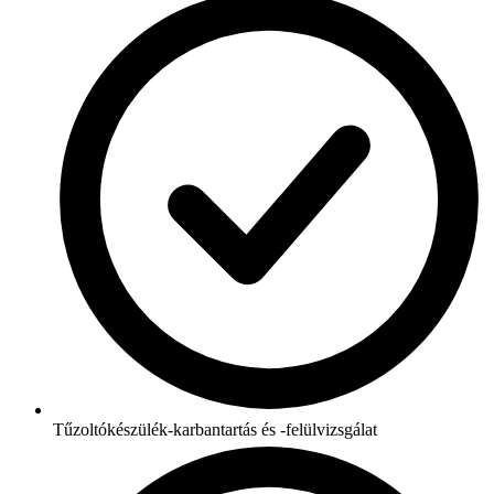
Tűzoltókészülék-karbantartás és -felülvizsgálat