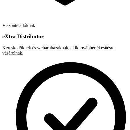
Viszonteladóknak
e
X
tra Distributor
Kereskedőknek és webáruházaknak, akik továbbértékesítésre
vásárolnak.