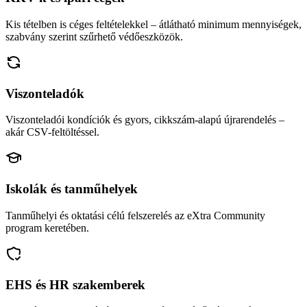
Kis tételben is céges feltételekkel – átlátható minimum mennyiségek,
szabvány szerint szűrhető védőeszközök.
Viszonteladók
Viszonteladói kondíciók és gyors, cikkszám-alapú újrarendelés –
akár CSV-feltöltéssel.
Iskolák és tanműhelyek
Tanműhelyi és oktatási célú felszerelés az eXtra Community
program keretében.
EHS és HR szakemberek