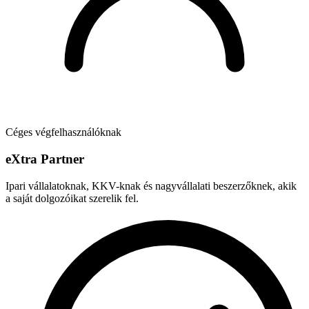
Céges végfelhasználóknak
e
X
tra Partner
Ipari vállalatoknak, KKV-knak és nagyvállalati beszerzőknek, akik
a saját dolgozóikat szerelik fel.