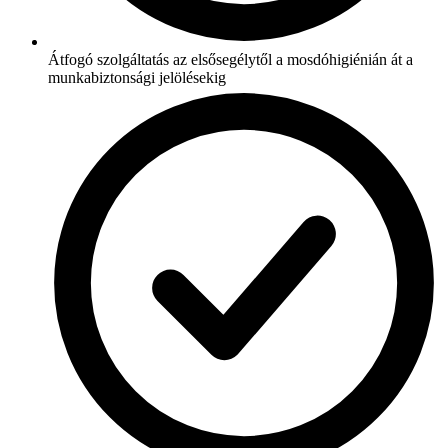
Átfogó szolgáltatás az elsősegélytől a mosdóhigiénián át a
munkabiztonsági jelölésekig