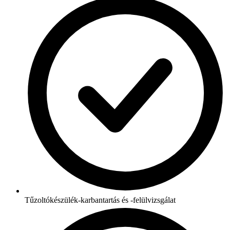
Tűzoltókészülék-karbantartás és -felülvizsgálat