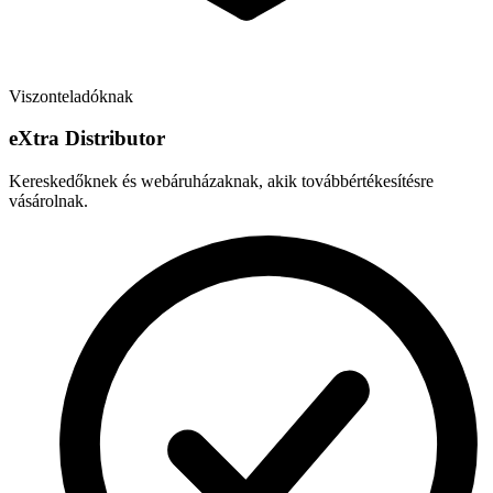
Viszonteladóknak
e
X
tra Distributor
Kereskedőknek és webáruházaknak, akik továbbértékesítésre
vásárolnak.