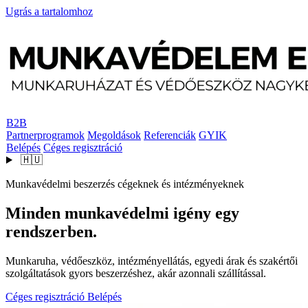
Ugrás a tartalomhoz
B2B
Partnerprogramok
Megoldások
Referenciák
GYIK
Belépés
Céges regisztráció
🇭🇺
Munkavédelmi beszerzés cégeknek és intézményeknek
Minden munkavédelmi igény egy
rendszerben.
Munkaruha, védőeszköz, intézményellátás, egyedi árak és szakértői
szolgáltatások gyors beszerzéshez, akár azonnali szállítással.
Céges regisztráció
Belépés