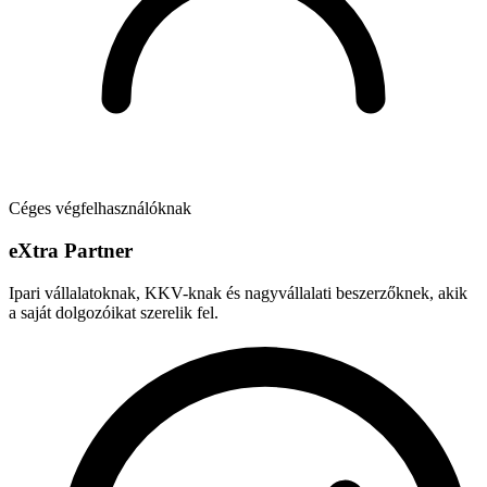
Céges végfelhasználóknak
e
X
tra Partner
Ipari vállalatoknak, KKV-knak és nagyvállalati beszerzőknek, akik
a saját dolgozóikat szerelik fel.