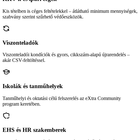
Kis tételben is céges feltételekkel – átlátható minimum mennyiségek,
szabvány szerint szűrhető védőeszközök.
Viszonteladók
Viszonteladói kondíciók és gyors, cikkszám-alapú újrarendelés –
akár CSV-feltöltéssel.
Iskolák és tanműhelyek
Tanműhelyi és oktatási célú felszerelés az eXtra Community
program keretében.
EHS és HR szakemberek