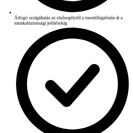
Átfogó szolgáltatás az elsősegélytől a mosdóhigiénián át a
munkabiztonsági jelölésekig